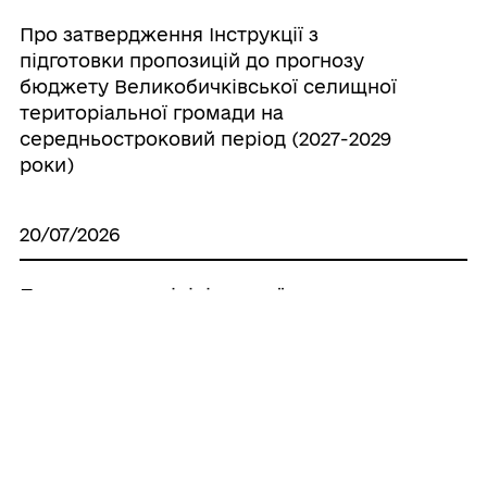
Про затвердження Інструкції з
підготовки пропозицій до прогнозу
бюджету Великобичківської селищної
територіальної громади на
середньостроковий період (2027-2029
роки)
20/07/2026
Про створення ініціативної групи з
підготовки установчих зборів для
формування нового складу Молодіжної
ради при Великобичківській селищній
раді
20/07/2026