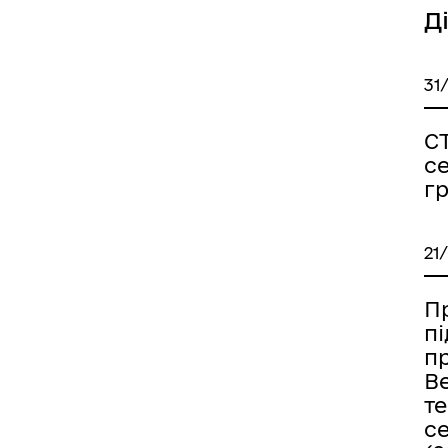
Д
31
С
с
г
21
Пр
п
п
В
т
с