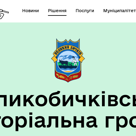
Новини
Рішення
Послуги
Муніципалітет
ансії підприємств та
анов Великобичківської ТГ
ликобичківс
торіальна гр