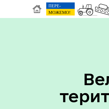
Вак
Туризм
уст
Ве
тери