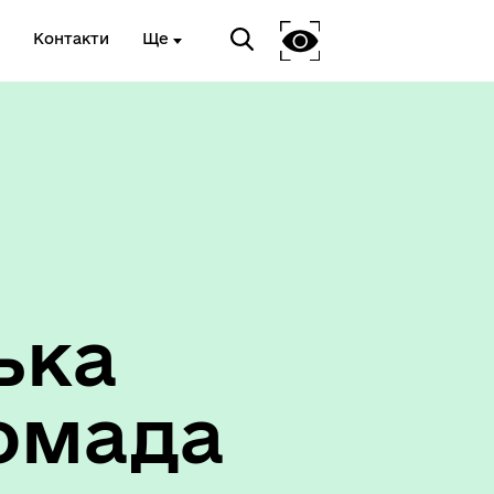
Контакти
Ще
ька
омада