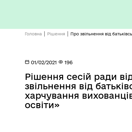
Бюджет громади
Головна
Рішення
Про звільнення від батьківс
01/02/2021
196
Рішення сесій ради від
Герої не вмирають
звільнення від батьків
харчування вихованців
освіти»