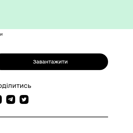
ти
Завантажити
оділитись