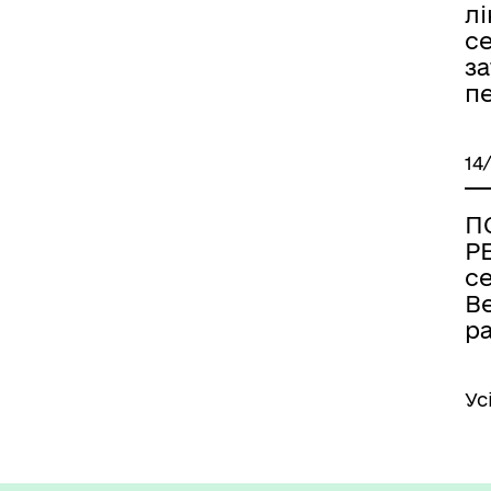
лі
с
за
п
14
П
Р
се
В
р
Ус