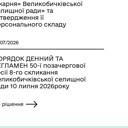
карня» Великобичківської
елищної ради» та
твердження її
ерсонального складу
/07/2026
ОРЯДОК ДЕННИЙ ТА
ЕГЛАМЕН 50-ї позачергової
сії 8-го скликання
еликобичківської селищної
ади 10 липня 2026року
і рішення