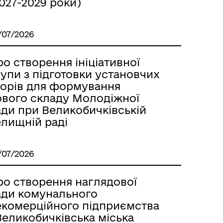
027-2029 роки)
/07/2026
о створення ініціативної
упи з підготовки установчих
борів для формування
ового складу Молодіжної
ади при Великобичківській
елищній раді
/07/2026
ро створення наглядової
ади комунального
екомерційного підприємства
Великобичківська міська