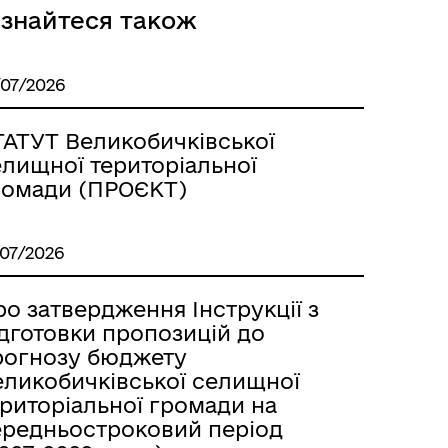
ізнайтеся також
/07/2026
ТАТУТ Великобичківської
елищної територіальної
ромади (ПРОЄКТ)
/07/2026
о затвердження Інструкції з
ідготовки пропозицій до
рогнозу бюджету
еликобичківської селищної
ериторіальної громади на
ередньостроковий період