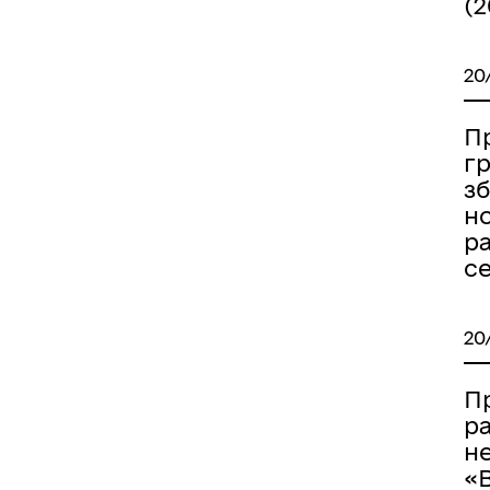
(2
20
Пр
гр
з
н
р
с
20
П
р
н
«