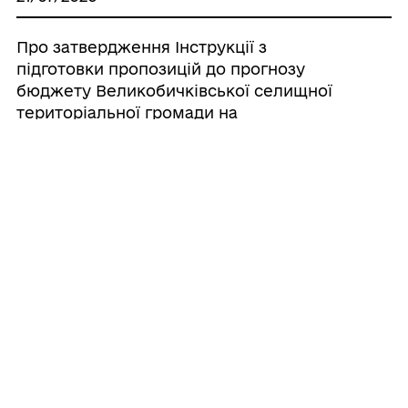
Про затвердження Інструкції з
підготовки пропозицій до прогнозу
бюджету Великобичківської селищної
територіальної громади на
середньостроковий період (2027-2029
роки)
20/07/2026
Про створення ініціативної групи з
підготовки установчих зборів для
формування нового складу Молодіжної
ради при Великобичківській селищній
раді