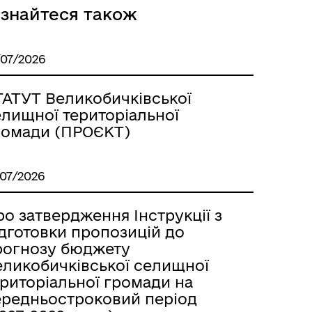
ізнайтеся також
/07/2026
ТАТУТ Великобичківської
елищної територіальної
ромади (ПРОЄКТ)
/07/2026
о затвердження Інструкції з
ідготовки пропозицій до
рогнозу бюджету
еликобичківської селищної
ериторіальної громади на
ередньостроковий період