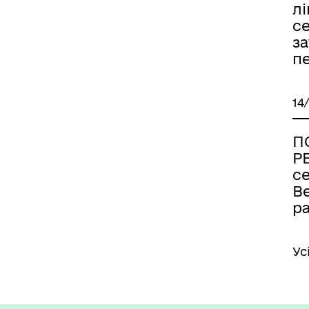
лі
с
за
п
14
П
Р
се
В
р
Ус