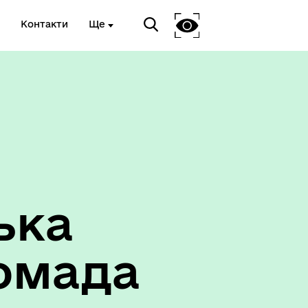
Контакти
Ще
ька
омада