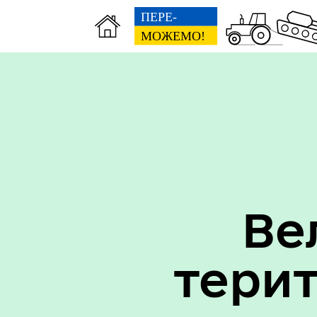
Вак
Туризм
уст
Ве
тери