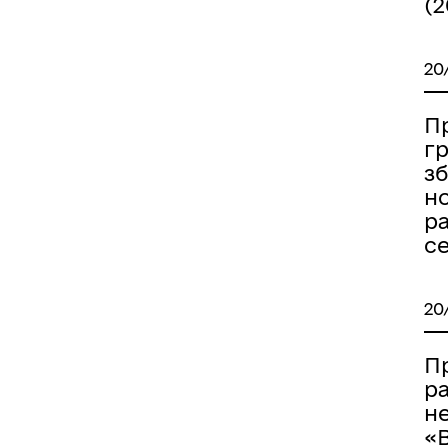
(2
20
Пр
гр
з
н
р
с
20
П
р
н
«