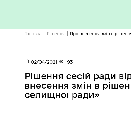
Бюджет громади
Головна
Рішення
Про внесення змін в рішенн
02/04/2021
193
Рішення сесій ради від
Герої не вмирають
внесення змін в рішен
селищної ради»