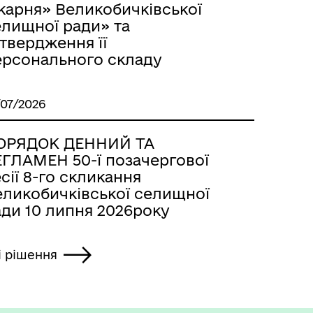
карня» Великобичківської
елищної ради» та
твердження її
ерсонального складу
/07/2026
ОРЯДОК ДЕННИЙ ТА
ЕГЛАМЕН 50-ї позачергової
сії 8-го скликання
еликобичківської селищної
ади 10 липня 2026року
і рішення