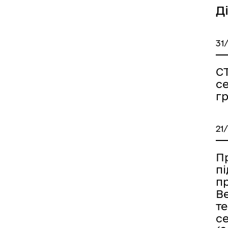
Д
31
С
с
г
21
Пр
п
п
В
т
с