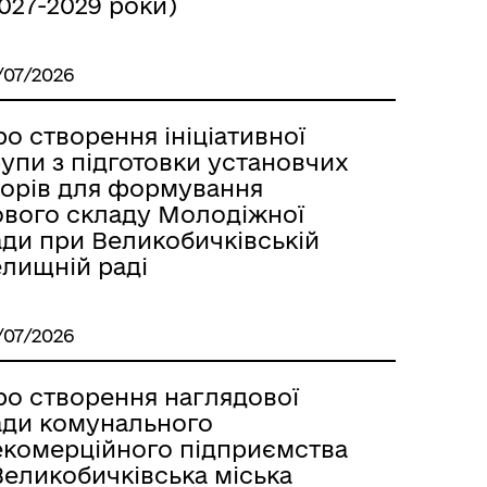
027-2029 роки)
/07/2026
о створення ініціативної
упи з підготовки установчих
борів для формування
ового складу Молодіжної
ади при Великобичківській
елищній раді
/07/2026
ро створення наглядової
ади комунального
екомерційного підприємства
Великобичківська міська