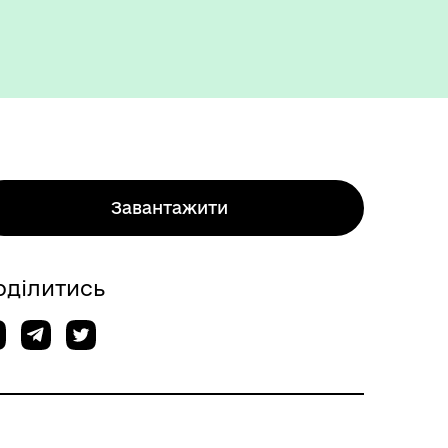
Завантажити
оділитись