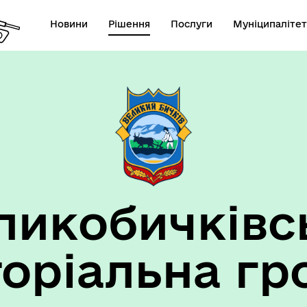
Новини
Рішення
Послуги
Муніципалітет
ансії підприємств та
анов Великобичківської ТГ
ликобичківс
торіальна гр