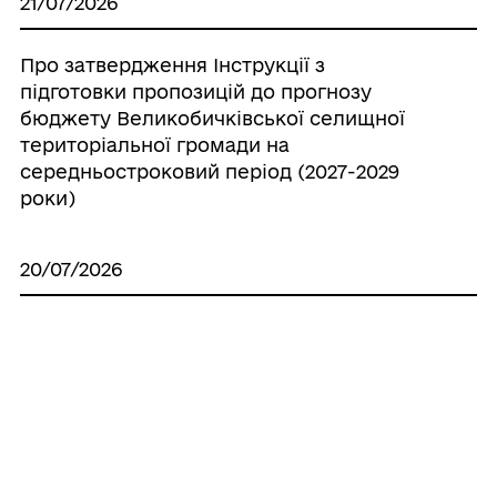
21/07/2026
Про затвердження Інструкції з
підготовки пропозицій до прогнозу
бюджету Великобичківської селищної
територіальної громади на
середньостроковий період (2027-2029
роки)
20/07/2026
Про створення ініціативної групи з
підготовки установчих зборів для
формування нового складу Молодіжної
ради при Великобичківській селищній
раді