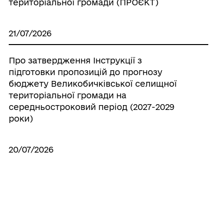
територіальної громади (ПРОЄКТ)
21/07/2026
Про затвердження Інструкції з
підготовки пропозицій до прогнозу
бюджету Великобичківської селищної
територіальної громади на
середньостроковий період (2027-2029
роки)
20/07/2026
Про створення ініціативної групи з
підготовки установчих зборів для
формування нового складу Молодіжної
ради при Великобичківській селищній