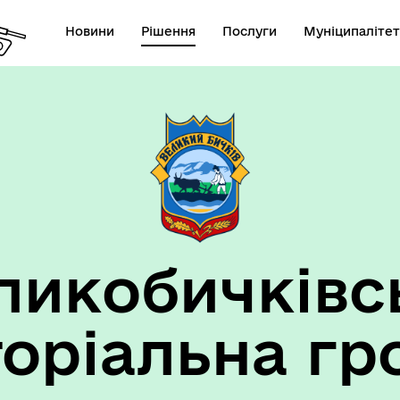
Новини
Рішення
Послуги
Муніципалітет
ансії підприємств та
анов Великобичківської ТГ
ликобичківс
торіальна гр