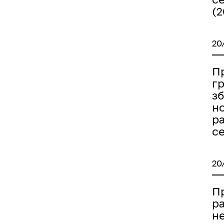
(2
20
Пр
гр
з
н
р
с
20
П
р
н