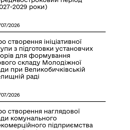
027-2029 роки)
/07/2026
о створення ініціативної
упи з підготовки установчих
борів для формування
ового складу Молодіжної
ади при Великобичківській
елищній раді
/07/2026
ро створення наглядової
ади комунального
екомерційного підприємства