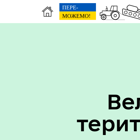
Вак
Туризм
уст
Ве
тери