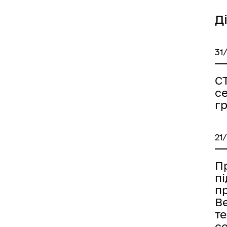
Д
31
С
с
г
21
Пр
п
п
В
т
с