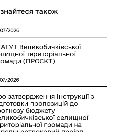
ізнайтеся також
/07/2026
ТАТУТ Великобичківської
елищної територіальної
ромади (ПРОЄКТ)
/07/2026
о затвердження Інструкції з
ідготовки пропозицій до
рогнозу бюджету
еликобичківської селищної
ериторіальної громади на
ередньостроковий період