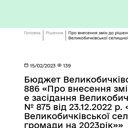
Бюджет громади
Головна
Рішення
Про внесення змін до рішенн
Великобичківської селищної
15/02/2023
139
Герої не вмирають
Бюджет Великобичківсь
886 «Про внесення змін
е засідання Великобич
№ 875 від 23.12.2022 р
Великобичківської сел
громади на 2023рік»»