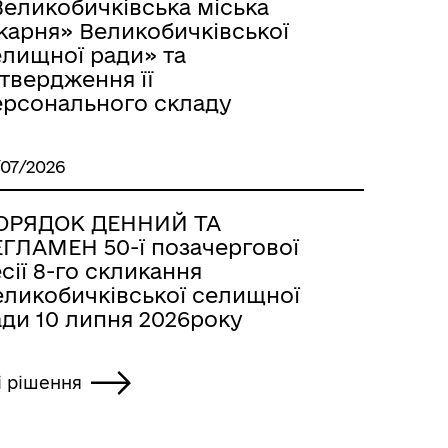
Великобичківська міська
карня» Великобичківської
елищної ради» та
твердження її
ерсонального складу
/07/2026
ОРЯДОК ДЕННИЙ ТА
ЕГЛАМЕН 50-ї позачергової
сії 8-го скликання
еликобичківської селищної
ади 10 липня 2026року
і рішення