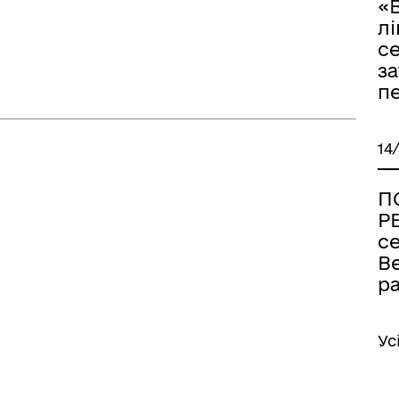
«
лі
с
за
п
14
П
Р
се
В
р
Ус