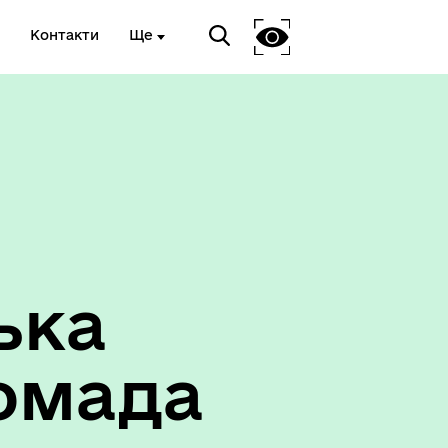
Контакти
Ще
ька
омада