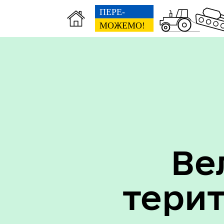
Вак
Туризм
уст
Ве
тери