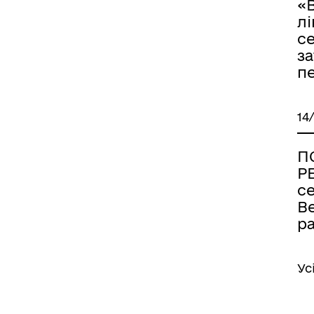
«
лі
с
за
п
14
П
Р
се
В
р
Ус