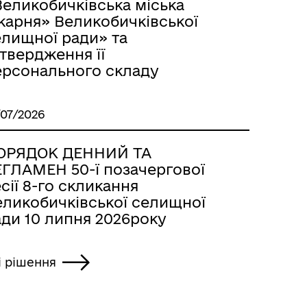
Великобичківська міська
карня» Великобичківської
елищної ради» та
твердження її
ерсонального складу
/07/2026
ОРЯДОК ДЕННИЙ ТА
ЕГЛАМЕН 50-ї позачергової
сії 8-го скликання
еликобичківської селищної
ади 10 липня 2026року
і рішення