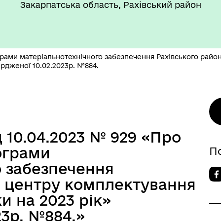
Закарпатська область, Рахівський район
рами матеріальнотехнічного забезпечення Рахівського район
ердженої 10.02.2023р. №884.
д 10.04.2023 № 929 «Про
ограми
П
о забезпечення
о центру комплектування
и на 2023 рік»
23р. №884.»