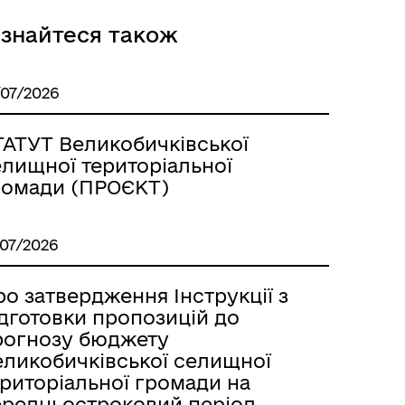
ізнайтеся також
/07/2026
ТАТУТ Великобичківської
елищної територіальної
ромади (ПРОЄКТ)
/07/2026
о затвердження Інструкції з
ідготовки пропозицій до
рогнозу бюджету
еликобичківської селищної
ериторіальної громади на
ередньостроковий період