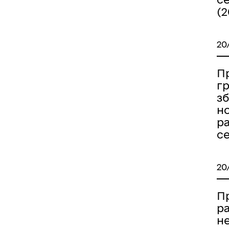
(2
20
Пр
гр
з
н
р
с
20
П
р
н