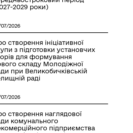
027-2029 роки)
/07/2026
о створення ініціативної
упи з підготовки установчих
борів для формування
ового складу Молодіжної
ади при Великобичківській
елищній раді
/07/2026
ро створення наглядової
ади комунального
екомерційного підприємства