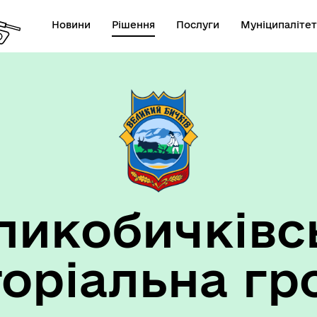
Новини
Рішення
Послуги
Муніципалітет
ансії підприємств та
анов Великобичківської ТГ
ликобичківс
торіальна гр