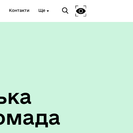
Контакти
Ще
ька
омада