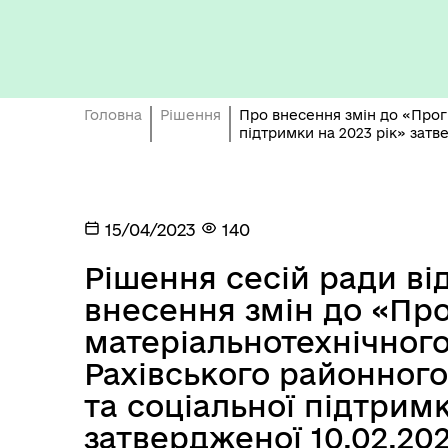
Бюджет громади
Головна
Рішення
Про внесення змін до «Прог
підтримки на 2023 рік» затв
15/04/2023
140
Герої не вмирають
Рішення сесій ради ві
внесення змін до «Пр
матеріальнотехнічног
Рахівського районног
та соціальної підтримк
затвердженої 10.02.20