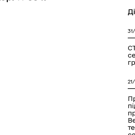
Д
31
С
с
г
21
Пр
п
п
В
т
с