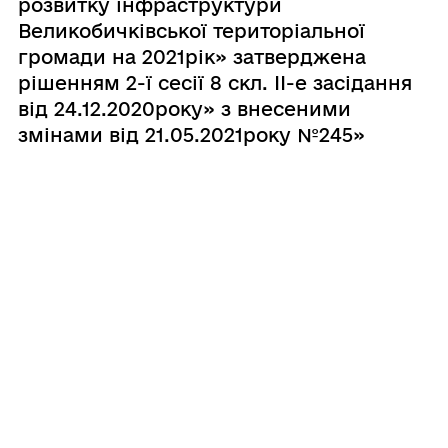
розвитку інфраструктури
Великобичківської територіальної
громади на 2021рік» затверджена
рішенням 2-ї сесії 8 скл. ІІ-е засідання
від 24.12.2020року» з внесеними
змінами від 21.05.2021року №245»