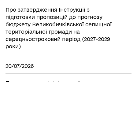
Про затвердження Інструкції з
підготовки пропозицій до прогнозу
бюджету Великобичківської селищної
територіальної громади на
середньостроковий період (2027-2029
роки)
20/07/2026
Про створення ініціативної групи з
підготовки установчих зборів для
формування нового складу Молодіжної
ради при Великобичківській селищній
раді
20/07/2026