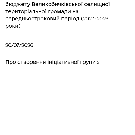
бюджету Великобичківської селищної
територіальної громади на
середньостроковий період (2027-2029
роки)
20/07/2026
Про створення ініціативної групи з
підготовки установчих зборів для
формування нового складу Молодіжної
ради при Великобичківській селищній
раді
20/07/2026
Про створення наглядової ради
комунального некомерційного