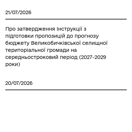
21/07/2026
Про затвердження Інструкції з
підготовки пропозицій до прогнозу
бюджету Великобичківської селищної
територіальної громади на
середньостроковий період (2027-2029
роки)
20/07/2026
Про створення ініціативної групи з
підготовки установчих зборів для
формування нового складу Молодіжної
ради при Великобичківській селищній
раді