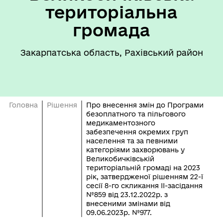
територіальна
громада
Закарпатська область, Рахівський район
Головна
Рішення
Про внесення змін до Програми
безоплатного та пільгового
медикаментозного
забезпечення окремих груп
населення та за певними
категоріями захворювань у
Великобичківській
територіальній громаді на 2023
рік, затвердженої рішенням 22-ї
сесії 8-го скликання ІІ-засідання
№859 від 23.12.2022р. з
внесеними змінами від
09.06.2023р. №977.