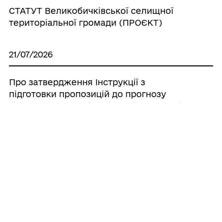
СТАТУТ Великобичківської селищної
територіальної громади (ПРОЄКТ)
21/07/2026
Про затвердження Інструкції з
підготовки пропозицій до прогнозу
бюджету Великобичківської селищної
територіальної громади на
середньостроковий період (2027-2029
роки)
20/07/2026
Про створення ініціативної групи з
підготовки установчих зборів для