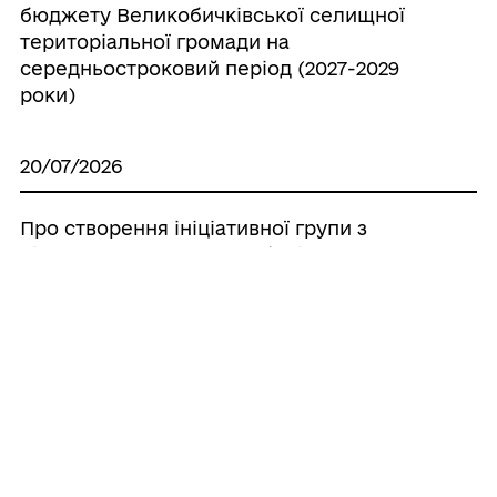
бюджету Великобичківської селищної
територіальної громади на
середньостроковий період (2027-2029
роки)
20/07/2026
Про створення ініціативної групи з
підготовки установчих зборів для
формування нового складу Молодіжної
ради при Великобичківській селищній
раді
20/07/2026
Про створення наглядової ради
комунального некомерційного