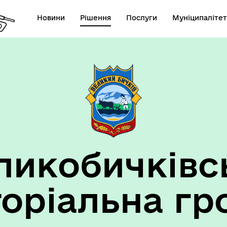
Новини
Рішення
Послуги
Муніципалітет
ансії підприємств та
анов Великобичківської ТГ
ликобичківс
торіальна гр