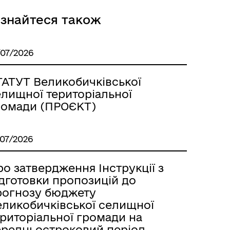
ізнайтеся також
/07/2026
ТАТУТ Великобичківської
елищної територіальної
ромади (ПРОЄКТ)
/07/2026
о затвердження Інструкції з
ідготовки пропозицій до
рогнозу бюджету
еликобичківської селищної
ериторіальної громади на
ередньостроковий період