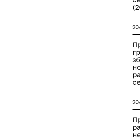
(2
20
Пр
гр
з
н
р
с
20
П
р
н