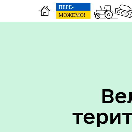
Вак
Туризм
уст
Ве
тери