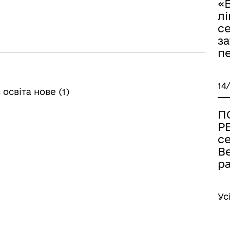
«
лі
с
за
п
14
світа нове (1)
П
Р
се
В
р
Ус