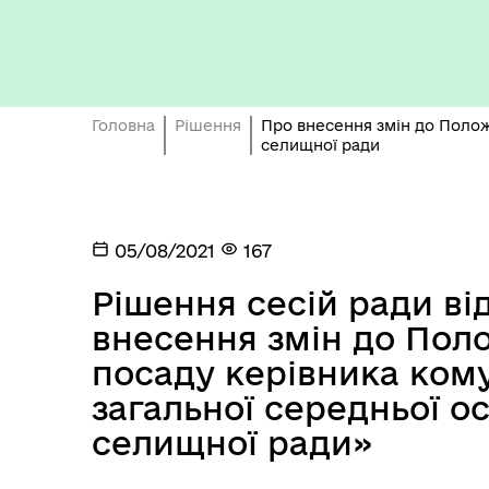
Бюджет громади
Головна
Рішення
Про внесення змін до Полож
селищної ради
05/08/2021
167
Герої не вмирають
Рішення сесій ради від
внесення змін до Пол
посаду керівника ком
загальної середньої о
селищної ради»