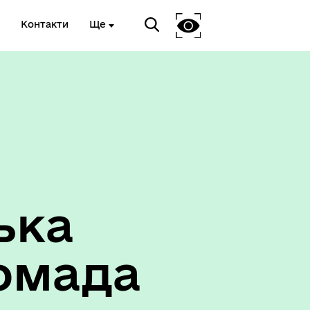
Контакти
Ще
ька
омада