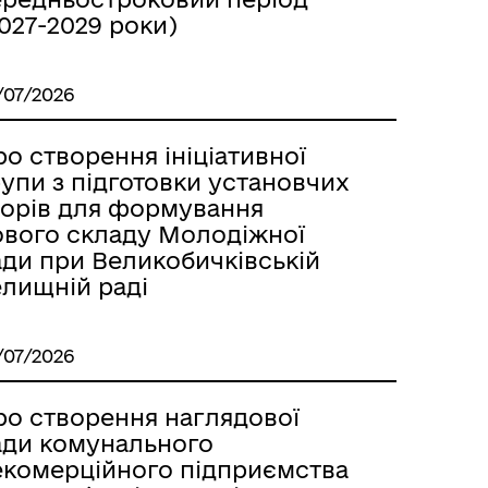
027-2029 роки)
/07/2026
о створення ініціативної
упи з підготовки установчих
борів для формування
ового складу Молодіжної
ади при Великобичківській
елищній раді
/07/2026
ро створення наглядової
ади комунального
екомерційного підприємства