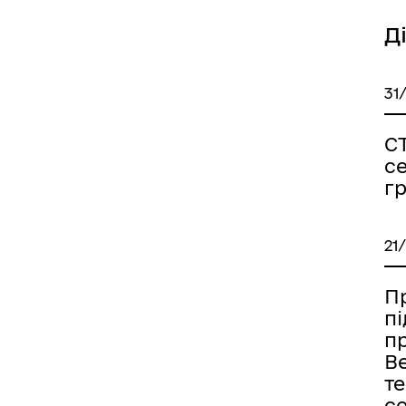
Д
31
С
с
г
21
Пр
п
п
В
т
с