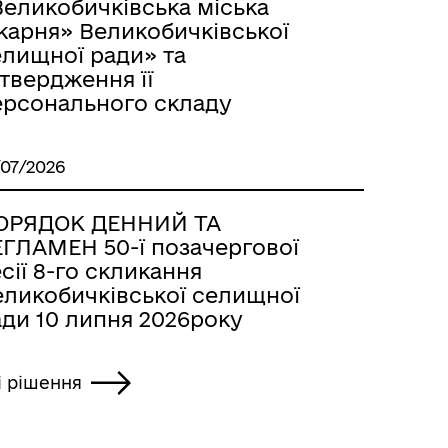
Великобичківська міська
карня» Великобичківської
елищної ради» та
твердження її
ерсонального складу
/07/2026
ОРЯДОК ДЕННИЙ ТА
ЕГЛАМЕН 50-ї позачергової
сії 8-го скликання
еликобичківської селищної
ади 10 липня 2026року
і рішення