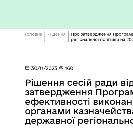
Бюджет громади
Головна
Рішення
Про затвердження Програми
регіональної політики на 20
30/11/2023
160
Герої не вмирають
Рішення сесій ради від
затвердження Програ
ефективності викона
органами казначейства
державної регіонально