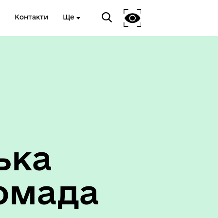
Контакти
Ще
ька
омада