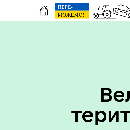
Вак
Туризм
уст
Ве
тери