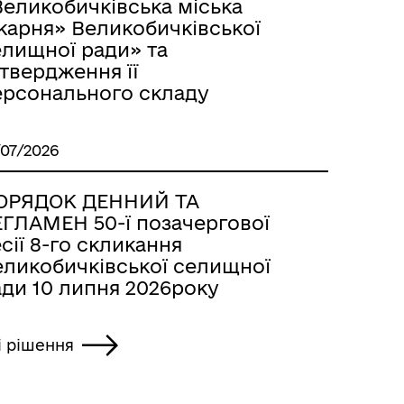
Великобичківська міська
карня» Великобичківської
елищної ради» та
твердження її
ерсонального складу
/07/2026
ОРЯДОК ДЕННИЙ ТА
ЕГЛАМЕН 50-ї позачергової
сії 8-го скликання
еликобичківської селищної
ади 10 липня 2026року
і рішення