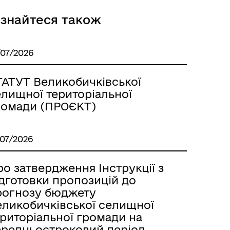
ізнайтеся також
/07/2026
ТАТУТ Великобичківської
елищної територіальної
ромади (ПРОЄКТ)
/07/2026
о затвердження Інструкції з
ідготовки пропозицій до
рогнозу бюджету
еликобичківської селищної
ериторіальної громади на
ередньостроковий період