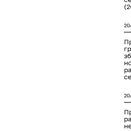
(2
20
Пр
гр
з
н
р
с
20
П
р
н