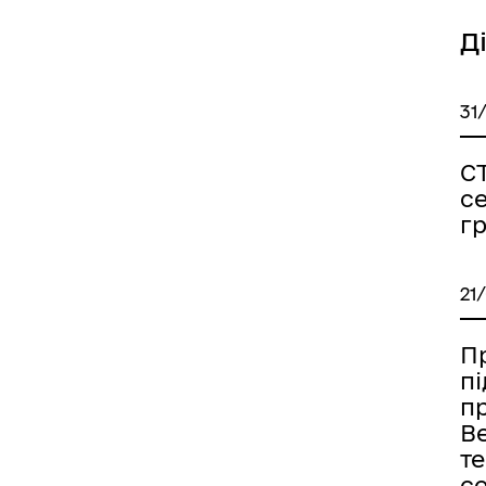
Д
31
С
с
г
21
Пр
п
п
В
т
с