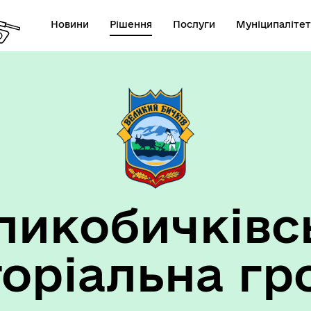
Новини
Рішення
Послуги
Муніципалітет
ансії підприємств та
анов Великобичківської ТГ
ликобичківс
торіальна гр