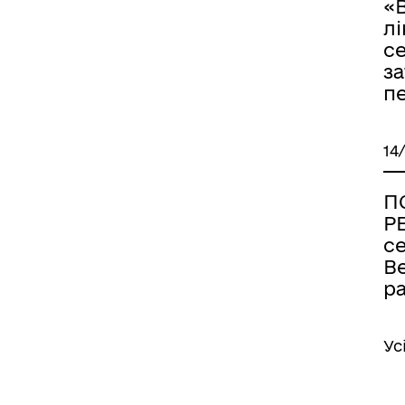
«
лі
с
за
п
14
П
Р
се
В
р
Ус