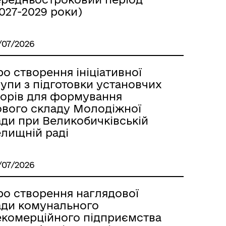
027-2029 роки)
/07/2026
о створення ініціативної
упи з підготовки установчих
борів для формування
ового складу Молодіжної
ади при Великобичківській
елищній раді
/07/2026
ро створення наглядової
ади комунального
екомерційного підприємства