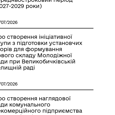
027-2029 роки)
/07/2026
о створення ініціативної
упи з підготовки установчих
борів для формування
ового складу Молодіжної
ади при Великобичківській
елищній раді
/07/2026
ро створення наглядової
ади комунального
екомерційного підприємства