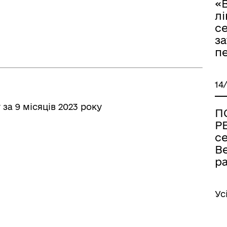
«
лі
с
за
п
14
за 9 місяців 2023 року
П
Р
се
В
р
Ус