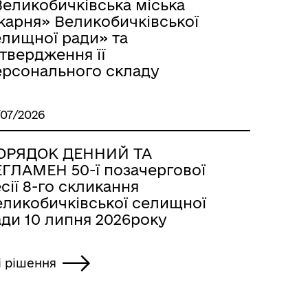
Великобичківська міська
карня» Великобичківської
елищної ради» та
твердження її
ерсонального складу
/07/2026
ОРЯДОК ДЕННИЙ ТА
ЕГЛАМЕН 50-ї позачергової
сії 8-го скликання
еликобичківської селищної
ади 10 липня 2026року
і рішення