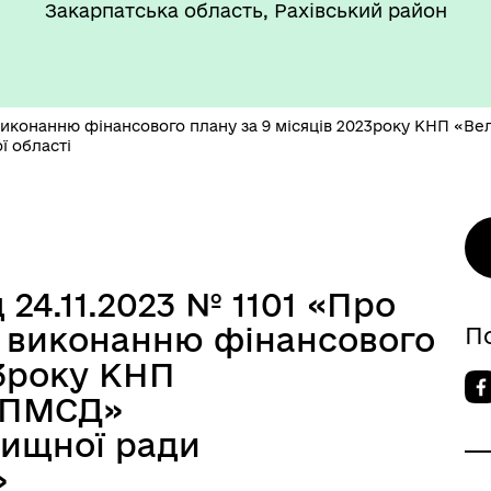
Закарпатська область, Рахівський район
виконанню фінансового плану за 9 місяців 2023року КНП «В
ї області
 24.11.2023 № 1101 «Про
о виконанню фінансового
П
23року КНП
ЦПМСД»
лищної ради
»