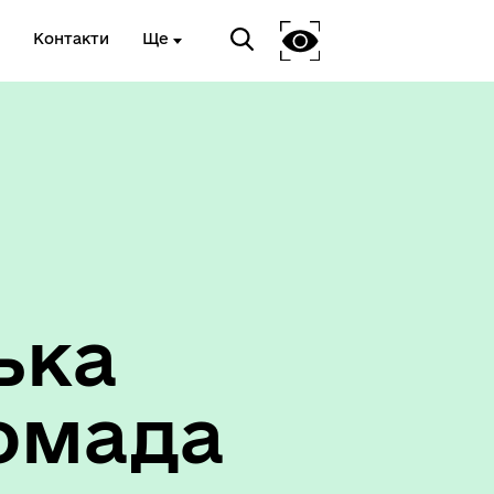
Контакти
Ще
ька
омада