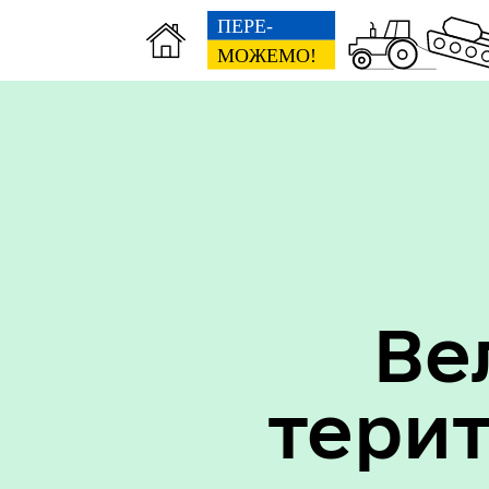
Вак
Туризм
уст
Ве
тери