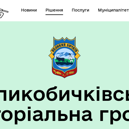
Новини
Рішення
Послуги
Муніципалітет
ансії підприємств та
анов Великобичківської ТГ
ликобичківс
торіальна гр