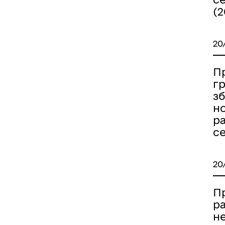
(2
20
Пр
гр
з
н
р
с
20
П
р
н