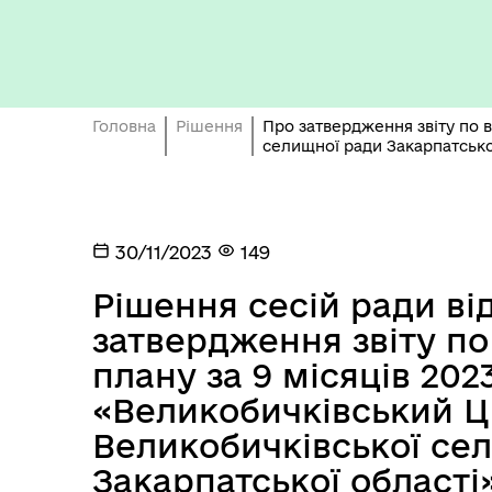
Бюджет громади
Головна
Рішення
Про затвердження звіту по 
селищної ради Закарпатсько
30/11/2023
149
Герої не вмирають
Рішення сесій ради від
затвердження звіту п
плану за 9 місяців 20
«Великобичківський 
Великобичківської се
Закарпатської області