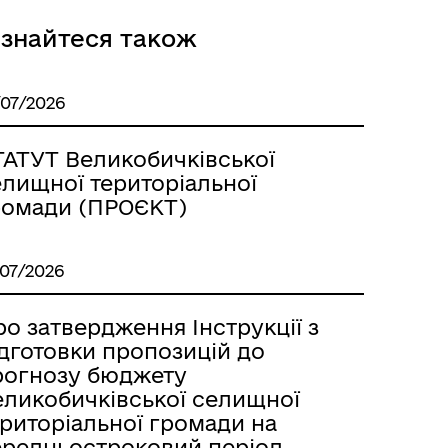
ізнайтеся також
/07/2026
ТАТУТ Великобичківської
елищної територіальної
ромади (ПРОЄКТ)
/07/2026
о затвердження Інструкції з
ідготовки пропозицій до
рогнозу бюджету
еликобичківської селищної
ериторіальної громади на
ередньостроковий період