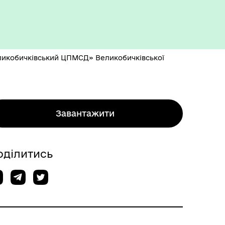
еликобичківський ЦПМСД» Великобичківської
Завантажити
оділитись