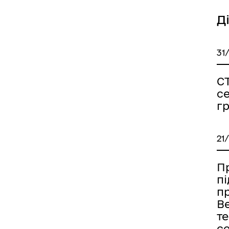
Д
31
С
с
г
21
Пр
п
п
В
т
с