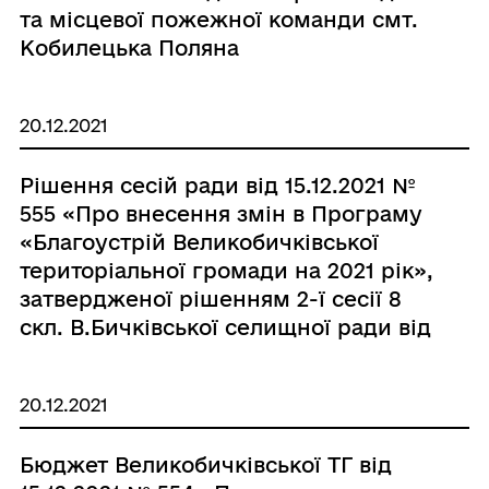
та місцевої пожежної команди смт.
Кобилецька Поляна
Великобичківської територіальної
громади на 2021рік», затвердженої
20.12.2021
рішенням 4-ї (позачергової) сесії 8
скликання, від 26.02.2021р. №147, з
Рішення сесій ради від 15.12.2021 №
внесеними змінами від 21.05.2021
555 «Про внесення змін в Програму
року №253, від 25.06.2021року №296,
«Благоустрій Великобичківської
від 30.09.2021 року №443, від
територіальної громади на 2021 рік»,
22.10.2021 року №478, від 16.11.2021р.
затвердженої рішенням 2-ї сесії 8
№ 507»
скл. В.Бичківської селищної ради від
24.12.2020року № 74 з внесеними
змінами від 21.05.2021р.№254, від
20.12.2021
29.07.2021р. № 338, від 30.09.2021р.
№442, від 22.10.2021р. №482, від
Бюджет Великобичківської ТГ від
26.11.2021р.№531»