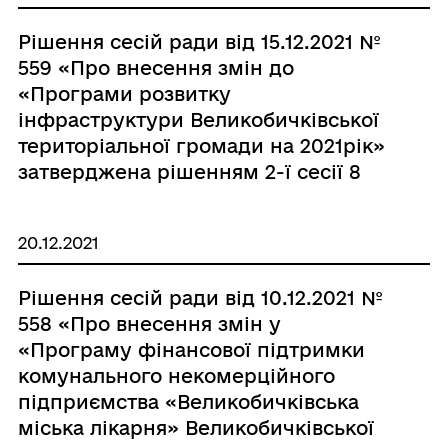
Рішення сесій ради від 15.12.2021 №
559 «Про внесення змін до
«Програми розвитку
інфраструктури Великобичківської
територіальної громади на 2021рік»
затверджена рішенням 2-ї сесії 8
скл. ІІ-е засідання від 24.12.2020року
№89» з внесеними змінами від
20.12.2021
25.06.2021 року №300, від
29.07.2021року №350, від
Рішення сесій ради від 10.12.2021 №
27.08.2021року №404, від 30.09.2021
558 «Про внесення змін у
року №449, від 16.11.2021р. №509.»
«Програму фінансової підтримки
комунального некомерційного
підприємства «Великобичківська
міська лікарня» Великобичківської