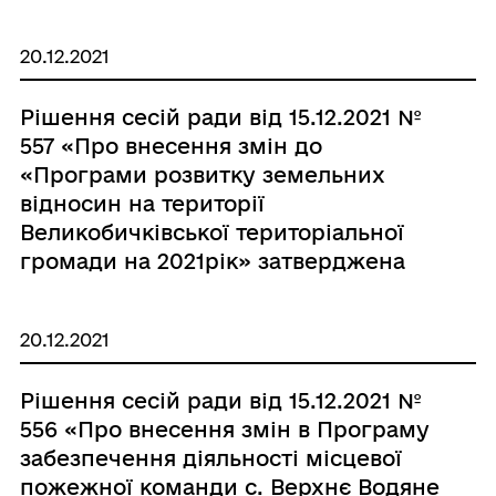
селищної ради на 2020-2022 роки»,
затверджена рішенням 46-ї
20.12.2021
(позачергової)сесії 7-го скликання
від 31.01.2020 № 1340 з внесеними
Рішення сесій ради від 15.12.2021 №
змінами від 25.06.2021р.№ 297, від
557 «Про внесення змін до
29.07.2021р.№341, від 30.09.2021р.
«Програми розвитку земельних
№445.»
відносин на території
Великобичківської територіальної
громади на 2021рік» затверджена
рішенням 2-ї сесії 8 скл. від
24.12.2020 року №79» з внесеними
20.12.2021
змінами від 21.05.2021р.№244, від
29.07.2021р. №340, від 16.11.2021р.
Рішення сесій ради від 15.12.2021 №
№508.»
556 «Про внесення змін в Програму
забезпечення діяльності місцевої
пожежної команди с. Верхнє Водяне