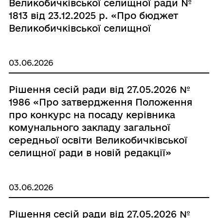
Великобичківської селищної ради №
1813 від 23.12.2025 р. «Про бюджет
Великобичківської селищної
територіальної громади на 2026
рік», з внесеними змінами №1839 від
03.06.2026
12.02.2026 р., №1902 від 24.03.2026 р.
та №1926 від 29.04.2026»
Рішення сесій ради від 27.05.2026 №
1986 «Про затвердження Положення
про конкурс на посаду керівника
комунального закладу загальної
середньої освіти Великобичківської
селищної ради в новій редакції»
03.06.2026
Рішення сесій ради від 27.05.2026 №