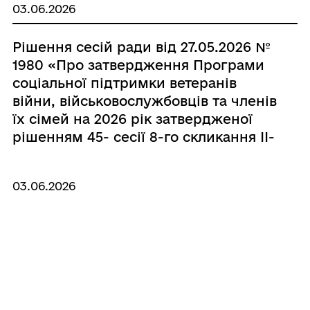
03.06.2026
Рішення сесій ради від 27.05.2026 №
1980 «Про затвердження Програми
соціальної підтримки ветеранів
війни, військовослужбовців та членів
їх сімей на 2026 рік затвердженої
рішенням 45- сесії 8-го скликання ІІ-
засідання № 1782 від 23 грудня 2025
року»
03.06.2026
Рішення сесій ради від 27.05.2026 №
1979 «Про внесення змін до
Програми соціального захисту
жителів Великобичківської
територіальної громади «Турбота»