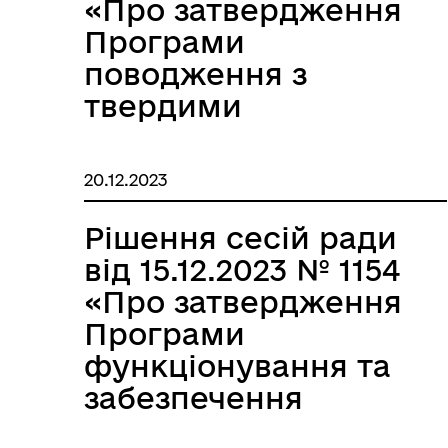
«Про затвердження
Програми
поводження з
твердими
побутовими
відходами на
20.12.2023
території
Великобичківської
Рішення сесій ради
селищної
від 15.12.2023 № 1154
територіальної
«Про затвердження
громади на 2024-
Програми
2027 роки»
функціонування та
забезпечення
діяльності Центру