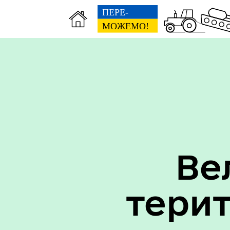
Вак
Туризм
уст
Ве
тери