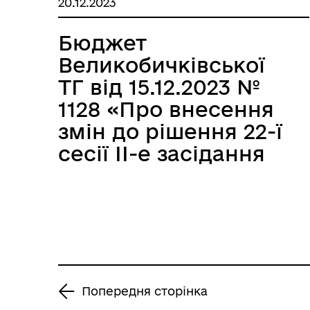
20.12.2023
установи «Агенція
розвитку
Бюджет
територіальної
Великобичківської
громади»
ТГ від 15.12.2023 №
Великобичківської
1128 «Про внесення
селищної ради на
змін до рішення 22-ї
2024 -2027 роки»
сесії ІІ-е засідання
Великобичківської
селищної ради №
875 від 23.12.2022 р.
«Про бюджет
Великобичківської
селищної
Попередня сторінка
територіальної