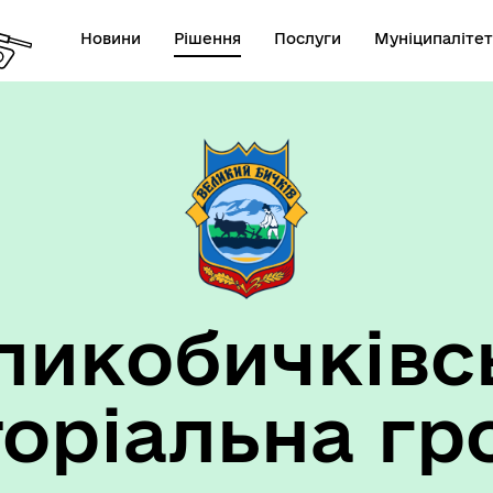
Новини
Рішення
Послуги
Муніципалітет
ансії підприємств та
анов Великобичківської ТГ
ликобичківс
торіальна гр