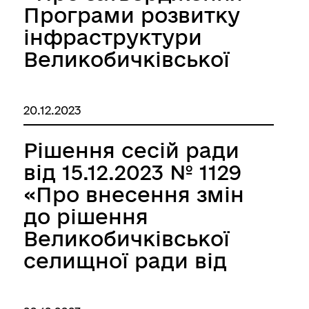
Програми розвитку
інфраструктури
Великобичківської
територіальної
громади на 2024-
20.12.2023
2027 роки.»
Рішення сесій ради
від 15.12.2023 № 1129
«Про внесення змін
до рішення
Великобичківської
селищної ради від
30 червня 2023 року
№1017 «Про