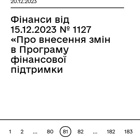
20.12.2023
встановлення
ставок та пільг із
Фінанси від
сплати земельного
15.12.2023 № 1127
податку на території
«Про внесення змін
Великобичківської
в Програму
селищної
фінансової
територіальної
підтримки
громади»»
комунального
некомерційного
підприємства
Великобичківська
міська лікарня
Великобичківської
1
2
...
80
81
82
...
182
183
селищної ради на