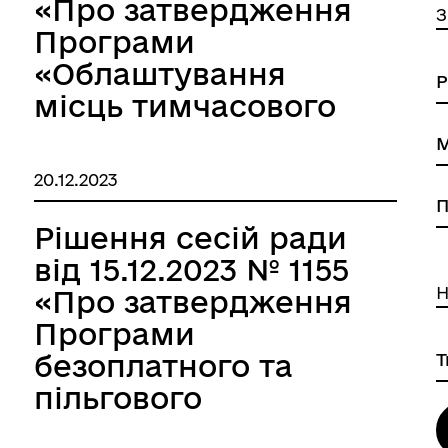
«Про затвердження
З
Програми
«Облаштування
місць тимчасового
перебування
внутрішньо
20.12.2023
переміщених осіб у
Великобичківській
Рішення сесій ради
територіальній
від 15.12.2023 № 1155
громаді на 2024
Н
«Про затвердження
рік»»
Програми
безоплатного та
пільгового
медикаментозного