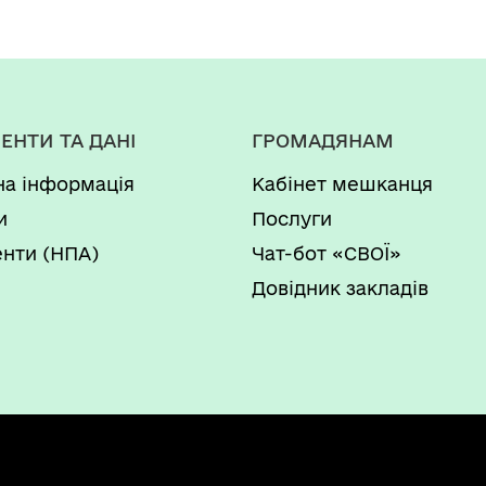
2023 рік,
затвердженої
рішенням 22-ї сесії
8-го скликання ІІ-е
ЕНТИ ТА ДАНІ
ГРОМАДЯНАМ
засідання № 860 від
на інформація
Кабінет мешканця
23.12.2022р. з
и
Послуги
внесеними змінами
нти (НПА)
Чат-бот «СВОЇ»
№1052 від
Довідник закладів
03.10.2023р.»