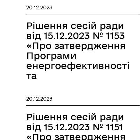
надання
20.12.2023
адміністративних
послуг
Рішення сесій ради
Великобичківської
від 15.12.2023 № 1153
селищної ради на
«Про затвердження
2024 рік»
Програми
енергоефективності
та
енергозбереження
Великобичківської
20.12.2023
територіальної
громади на 2024-
Рішення сесій ради
2027 рік»
від 15.12.2023 № 1151
«Про затвердження