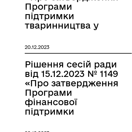
Програми
підтримки
тваринництва у
Великобичківській
селищній
20.12.2023
територіальній
громаді на 2024
Рішення сесій ради
-2027 роки»
від 15.12.2023 № 1149
«Про затвердження
Програми
фінансової
підтримки
функціонування
комунальної