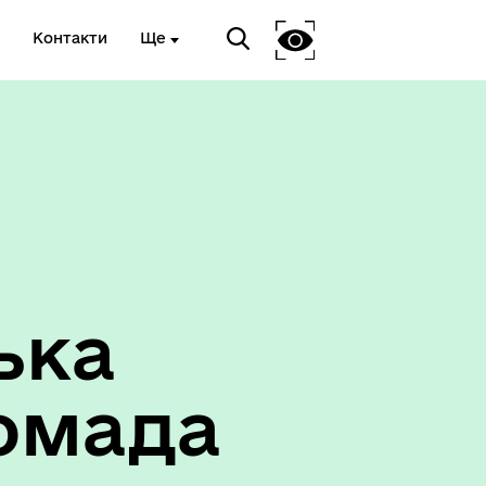
Контакти
Ще
ька
омада