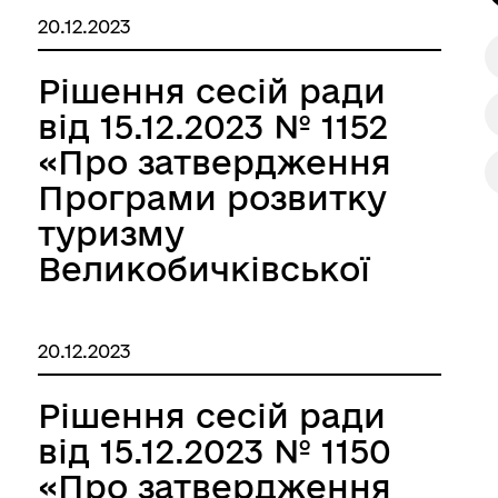
забезпечення
20.12.2023
окремих груп
населення та за
Рішення сесій ради
певними
від 15.12.2023 № 1152
категоріями
«Про затвердження
захворювань у
Програми розвитку
Великобичківській
туризму
територіальній
Великобичківської
громаді на 2024 рік»
селищної
територіальної
20.12.2023
громади на 2024 -
2027 роки»
Рішення сесій ради
від 15.12.2023 № 1150
«Про затвердження