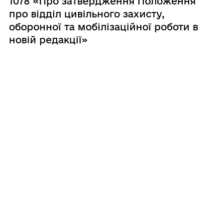
1078 «Про затвердження Положення
про відділ цивільного захисту,
оборонної та мобілізаційної роботи в
новій редакції»
13.10.2023
Рішення сесій ради від 03.10.2023 №
1077 «Про затвердження технічної
документації із землеустрою та
виділення в натурі (на місцевості)
земельної частки (паю) для ведення
товарного сільськогосподарського
виробництва»
13.10.2023