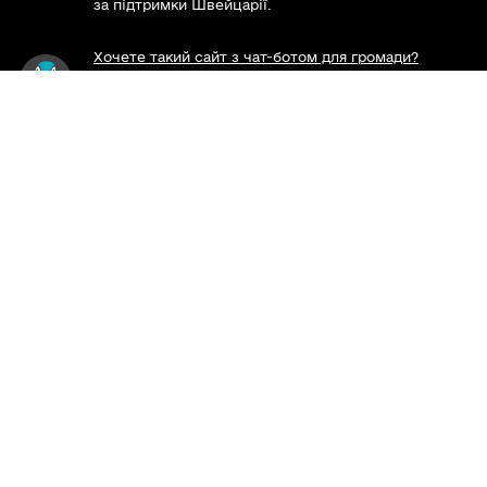
за підтримки Швейцарії.
Хочете такий сайт з чат-ботом для громади?
Весь контент доступний за ліцензією Creative
Commons Attribution 4.0 International license,
якщо не зазначено інше.
Слідкуй за нами тут:
Наша громада у смартфоні: