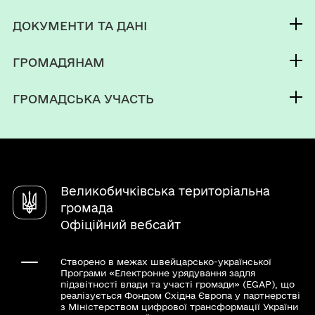
Контакти та звернення
ДОКУМЕНТИ ТА ДАНІ
Селищний голова
Публічна інформація
Депутатський корпус
ГРОМАДЯНАМ
Фінанси
Виконком
Кабінет мешканця
Документи (НПА)
ГРОМАДСЬКА УЧАСТЬ
Паспорт громади
Послуги
Електронні петиції
Чат-бот «СВОЇ»
Електронні консультації
Довідник закладів
Великобичківська територіальна
громада
Офіційний вебсайт
Створено в межах швейцарсько-української
Програми «Електронне урядування задля
підзвітності влади та участі громади» (EGAP), що
реалізується Фондом Східна Європа у партнерстві
з Міністерством цифрової трансформації України