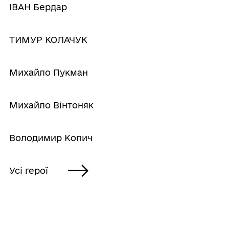
ІВАН Бердар
ТИМУР КОЛАЧУК
Михайло Пукман
Михайло Вінтоняк
Володимир Копич
Усі герої
ГРОМАДА