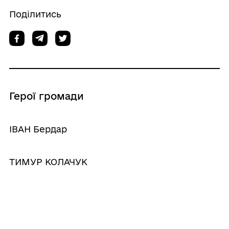
Поділитись
Герої громади
ІВАН Бердар
ТИМУР КОЛАЧУК
Михайло Пукман
Михайло Вінтоняк