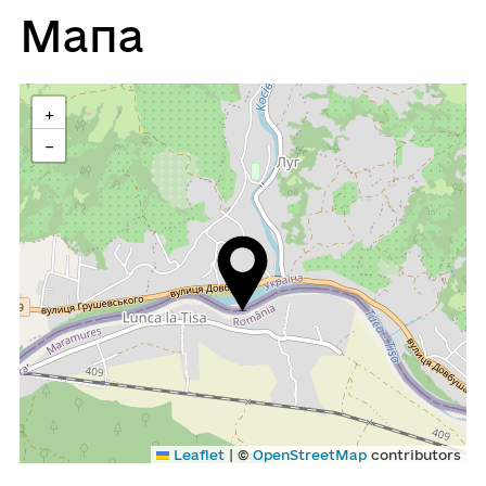
Мапа
+
−
|
Leaflet
©
OpenStreetMap
contributors