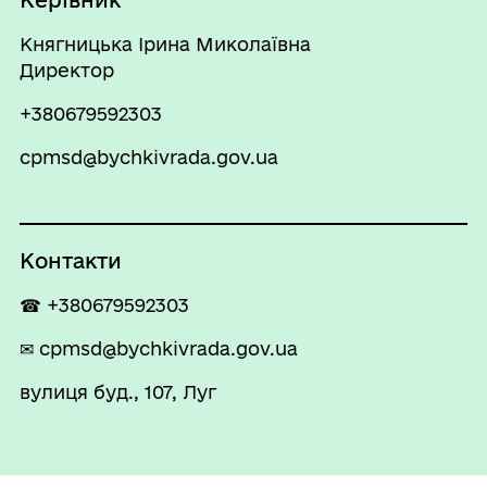
Керівник
Княгницька Ірина Миколаївна
Директор
+380679592303
cpmsd@bychkivrada.gov.ua
Контакти
☎ +380679592303
✉ cpmsd@bychkivrada.gov.ua
вулиця буд., 107, Луг