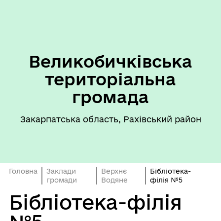
Великобичківська
територіальна
громада
Закарпатська область, Рахівський район
Головна
Заклади
Верхнє
Бібліотека-
громади
Водяне
філія №5
Бібліотека-філія