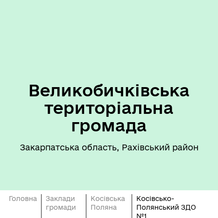
Великобичківська
територіальна
громада
Закарпатська область, Рахівський район
Головна
Заклади
Косівська
Косівсько-
громади
Поляна
Полянський ЗДО
№1