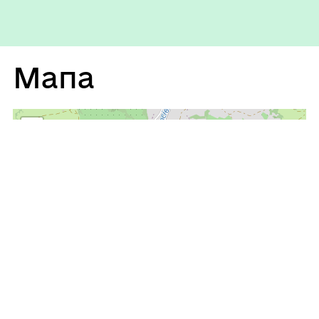
Мапа
+
−