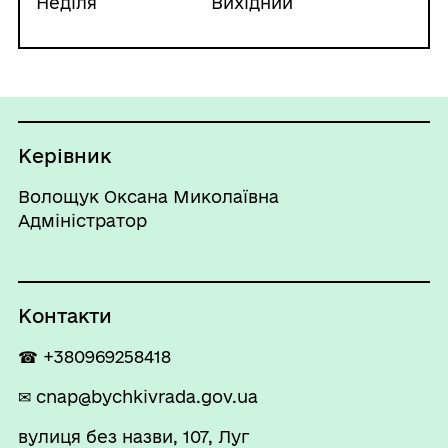
Неділя
Вихідний
Керівник
Волощук Оксана Миколаївна
Адміністратор
Контакти
☎ +380969258418
✉ cnap@bychkivrada.gov.ua
вулиця без назви, 107, Луг