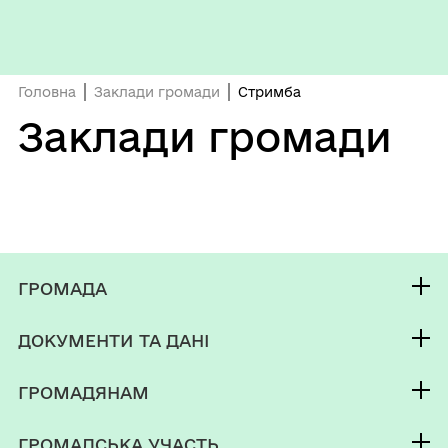
Головна
Заклади громади
Стримба
Заклади громади
ГРОМАДА
Контакти та звернення
ДОКУМЕНТИ ТА ДАНІ
Селищний голова
Публічна інформація
Депутатський корпус
ГРОМАДЯНАМ
Фінанси
Виконком
Кабінет мешканця
Документи (НПА)
ГРОМАДСЬКА УЧАСТЬ