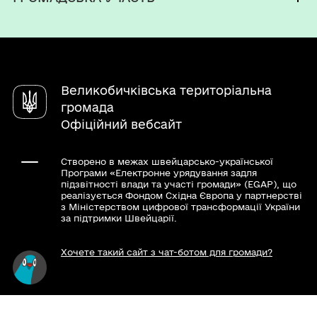
Паспорт громади
Послуги
Електронні петиції
Чат-бот «СВОЇ»
Електронні консультації
Довідник закладів
Великобичківська територіальна
громада
Офіційний вебсайт
Створено в межах швейцарсько-української
Програми «Електронне урядування задля
підзвітності влади та участі громади» (EGAP), що
реалізується Фондом Східна Європа у партнерстві
з Міністерством цифрової трансформації України
за підтримки Швейцарії.
Хочете такий сайт з чат-ботом для громади?
Весь контент доступний за ліцензією Creative