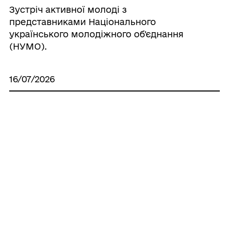
Зустріч активної молоді з
представниками Національного
українського молодіжного об'єднання
(НУМО).
16/07/2026
Безбар’єрність у цифровому просторі:
безкоштовні програми екранного
доступу для людей із порушеннями
зору.
15/07/2026
Уповноважений Верховної Ради України
з прав людини проводить важливе