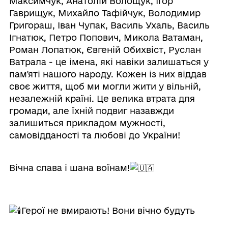
Максимчук, Анатолій Волощук, Ігор
Гаврищук, Михайло Тафійчук, Володимир
Григораш, Іван Чупак, Василь Ухаль, Василь
Ігнатюк, Петро Попович, Микола Ватаман,
Роман Лопатюк, Євгеній Обихвіст, Руслан
Ватрала - це імена, які навіки залишаться у
пам'яті нашого народу. Кожен із них віддав
своє життя, щоб ми могли жити у вільній,
незалежній країні. Це велика втрата для
громади, але їхній подвиг назавжди
залишиться прикладом мужності,
самовідданості та любові до України!
Вічна слава і шана воїнам!
Герої не вмирають! Вони вічно будуть