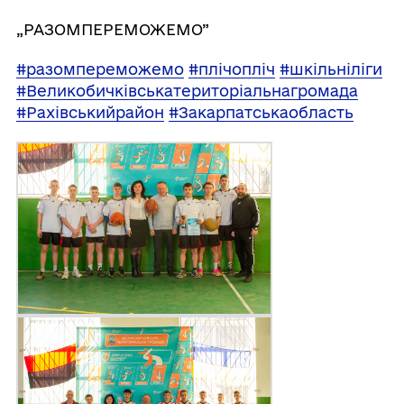
„РАЗОМПЕРЕМОЖЕМО”
#разомпереможемо
#плічопліч
#шкільніліги
#Великобичківськатериторіальнагромада
#Рахівськийрайон
#Закарпатськаобласть