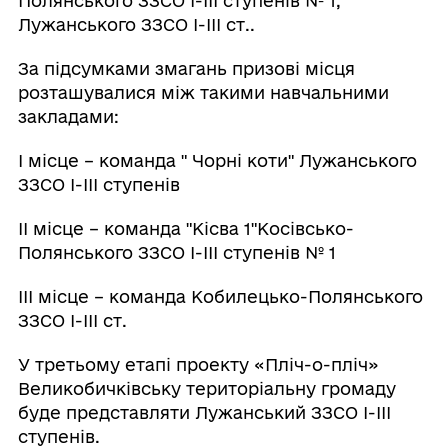
Полянського ЗЗСО І-ІІІ ступенів № 1,
Лужанського ЗЗСО І-ІІІ ст..
За підсумками змагань призові місця
розташувалися між такими навчальними
закладами:
І місце – команда " Чорні коти" Лужанського
ЗЗСО І-ІІІ ступенів
ІІ місце – команда "Кісва 1"Косівсько-
Полянського ЗЗСО І-ІІІ ступенів № 1
ІІІ місце – команда Кобилецько-Полянського
ЗЗСО І-ІІІ ст.
У третьому етапі проекту «Пліч-о-пліч»
Великобичківську територіальну громаду
буде представляти Лужанський ЗЗСО І-ІІІ
ступенів.