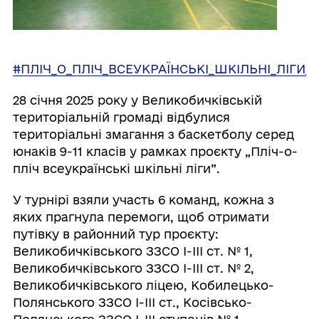
#ПЛІЧ_О_ПЛІЧ_ВСЕУКРАЇНСЬКІ_ШКІЛЬНІ_ЛІГИ_С
28 січня 2025 року у Великобичківській
територіальній громаді відбулися
територіальні змагання з баскетболу серед
юнаків 9-11 класів у рамках проєкту „Пліч-о-
пліч всеукраїнські шкільні ліги”.
У турнірі взяли участь 6 команд, кожна з
яких прагнула перемоги, щоб отримати
путівку в районний тур проєкту:
Великобичківського ЗЗСО І-ІІІ ст. № 1,
Великобичківського ЗЗСО І-ІІІ ст. № 2,
Великобичківського ліцею, Кобилецько-
Полянського ЗЗСО І-ІІІ ст., Косівсько-