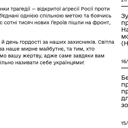
и трагедії — відкритої агресії Росії проти
Зу
об'єднані однією спільною метою та боячись
п
ас сотні тисяч нових Героїв пішли на фронт,
Н
м
й день гордості за наших захисників. Світла
(
 за наше мирне майбутнє, та тим, хто
емо вашу жертву, адже саме завдяки вам
16
ільно називати себе українцями!
Б
пр
п
д
зо
15