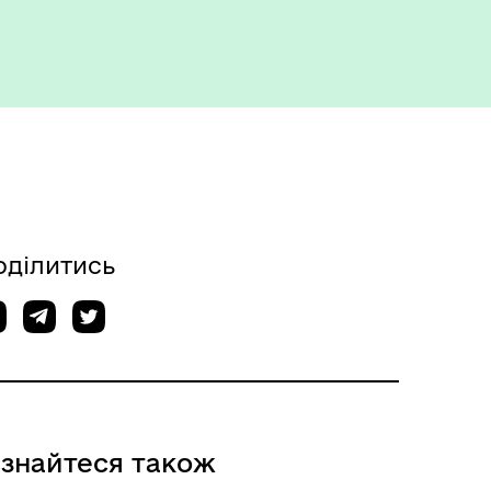
оділитись
ізнайтеся також