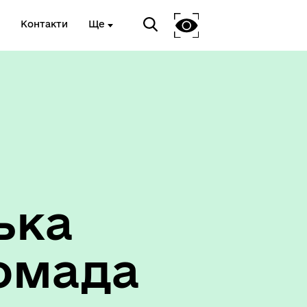
Контакти
Ще
ька
омада