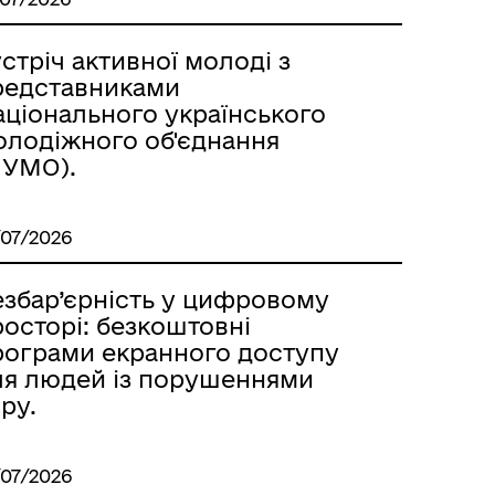
стріч активної молоді з
редставниками
аціонального українського
олодіжного об'єднання
НУМО).
/07/2026
езбар’єрність у цифровому
осторі: безкоштовні
рограми екранного доступу
ля людей із порушеннями
ру.
/07/2026