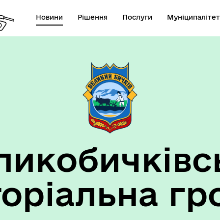
Новини
Рішення
Послуги
Муніципалітет
ансії підприємств та
анов Великобичківської ТГ
ликобичківс
торіальна гр