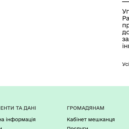
У
Р
п
д
за
ін
Ус
ЕНТИ ТА ДАНІ
ГРОМАДЯНАМ
на інформація
Кабінет мешканця
и
Послуги