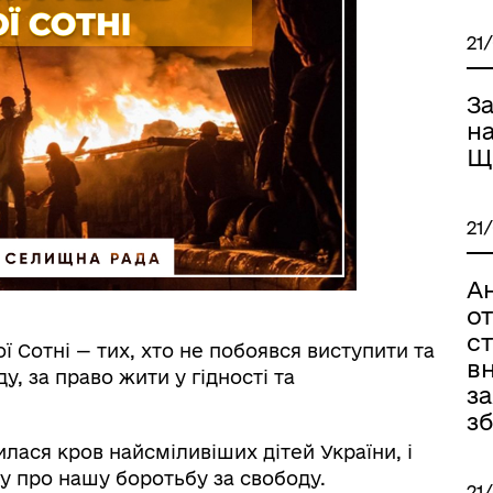
21
З
н
Щ
21
А
о
ст
 Сотні — тих, хто не побоявся виступити та
вн
у, за право жити у гідності та
з
з
илася кров найсміливіших дітей України, і
ту про нашу боротьбу за свободу.
21