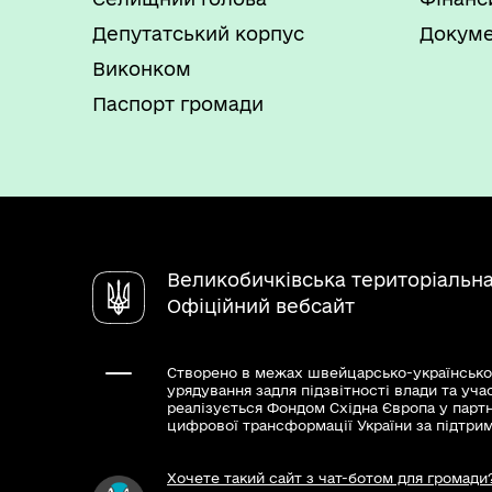
Депутатський корпус
Докуме
Виконком
Паспорт громади
Великобичківська територіальн
Офіційний вебсайт
Створено в межах швейцарсько-українсько
урядування задля підзвітності влади та уча
реалізується Фондом Східна Європа у парт
цифрової трансформації України за підтри
Хочете такий сайт з чат-ботом для громади