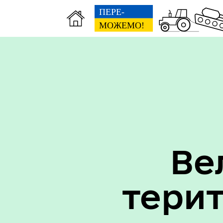
Вак
Туризм
уст
Ве
тери
Бюджет громади