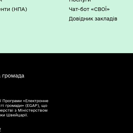
нти (НПА)
Чат-бот «СВОЇ»
Довідник закладів
а громада
ї Програми «Електронне
сті громади» (EGAP), що
нерстві з Міністерством
мки Швейцарії.
?