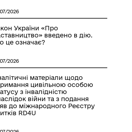
/07/2026
акон України «Про
аставництво» введено в дію.
о це означає?
/07/2026
налітичні матеріали щодо
тримання цивільною особою
атусу з інвалідністю
аслідок війни та з подання
аяв до міжнародного Реєстру
битків RD4U
/07/2026