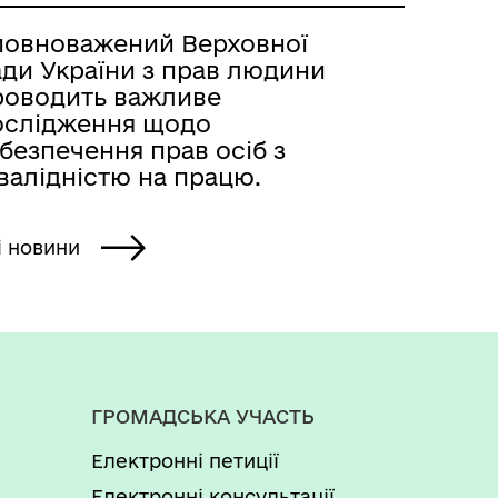
повноважений Верховної
ади України з прав людини
роводить важливе
ослідження щодо
безпечення прав осіб з
валідністю на працю.
і новини
ГРОМАДСЬКА УЧАСТЬ
Електронні петиції
Електронні консультації