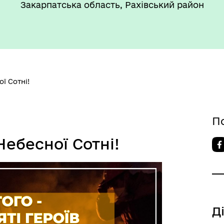
Закарпатська область, Рахівський район
ї Сотні!
П
Небесної Сотні!
Д