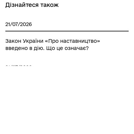
Дізнайтеся також
21/07/2026
Закон України «Про наставництво»
введено в дію. Що це означає?
21/07/2026
Аналітичні матеріали щодо отримання
цивільною особою статусу з
інвалідністю внаслідок війни та з
подання заяв до міжнародного Реєстру
збитків RD4U
21/07/2026