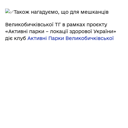
Також нагадуємо, що для мешканців
Великобичківської ТГ в рамках проєкту
«Активні парки – локації здорової України»
діє клуб
Активні Парки Великобичківської
громади
. Запрошуємо слідкувати за
новинами, графіком тренувань та
фотозвітами.
Приходьте самі й запрошуйте друзів!