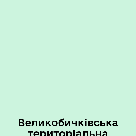
Великобичківська
територіальна