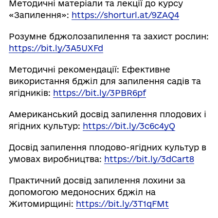
Методичні матеріали та лекції до курсу
«Запилення»:
https://shorturl.at/9ZAQ4
Розумне бджолозапилення та захист рослин:
https://bit.ly/3A5UXFd
Методичні рекомендації: Ефективне
використання бджіл для запилення садів та
ягідників:
https://bit.ly/3PBR6pf
Американський досвід запилення плодових і
ягідних культур:
https://bit.ly/3c6c4yQ
Досвід запилення плодово-ягідних культур в
умовах виробництва:
https://bit.ly/3dCart8
Практичний досвід запилення лохини за
допомогою медоносних бджіл на
Житомирщині:
https://bit.ly/3T1qFMt