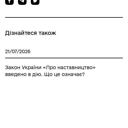
Дізнайтеся також
21/07/2026
Закон України «Про наставництво»
введено в дію. Що це означає?
21/07/2026
Аналітичні матеріали щодо отримання
цивільною особою статусу з
інвалідністю внаслідок війни та з