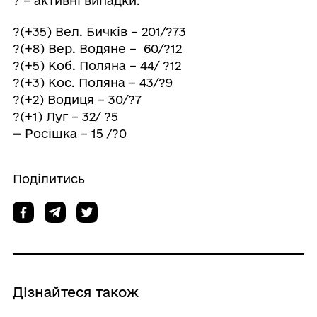
? – активні випадки.
?(+35) Вел. Бичків – 201/?73
?(+8) Вер. Водяне – 60/?12
?(+5) Коб. Поляна – 44/ ?12
?(+3) Кос. Поляна – 43/?9
?(+2) Водиця – 30/?7
?(+1) Луг – 32/ ?5
➖ Росішка – 15 /?0
Поділитись
Дізнайтеся також