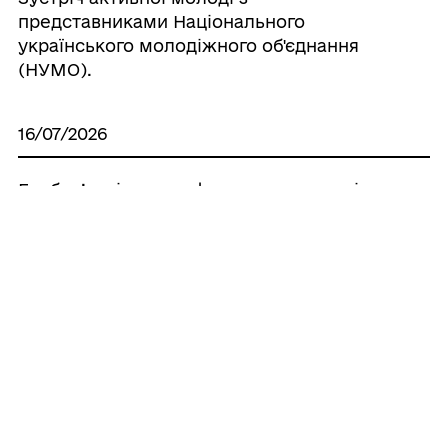
представниками Національного
українського молодіжного об'єднання
(НУМО).
16/07/2026
Безбар’єрність у цифровому просторі:
безкоштовні програми екранного
доступу для людей із порушеннями
зору.
15/07/2026
Уповноважений Верховної Ради України
з прав людини проводить важливе
дослідження щодо забезпечення прав