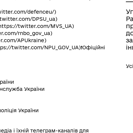
У
witter.com/defenceu/)
Р
twitter.com/DPSU_ua)
п
https://twitter.com/MVS_UA)
д
er.com/rnbo_gov_ua)
за
er.com/APUkraine)
ін
tps://twitter.com/NPU_GOV_UA)❗️Офіційні
Ус
раїни
онслужба України
оліція України
медіа і їхній телеграм-каналів для