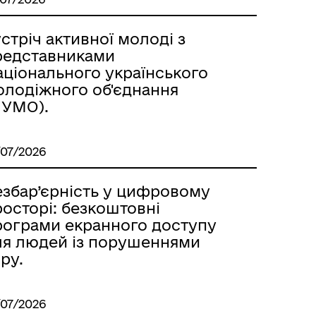
стріч активної молоді з
редставниками
аціонального українського
олодіжного об'єднання
НУМО).
/07/2026
езбар’єрність у цифровому
осторі: безкоштовні
рограми екранного доступу
ля людей із порушеннями
ру.
/07/2026