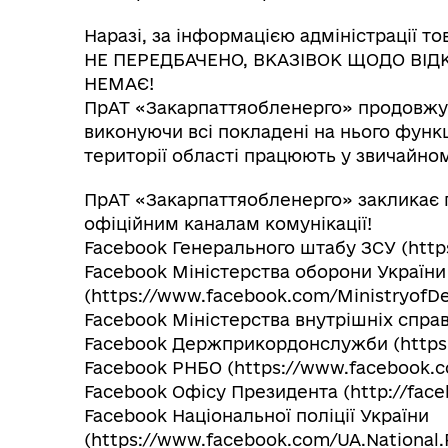
Наразі, за інформацією адміністраці
НЕ ПЕРЕДБАЧЕНО, ВКАЗІВОК ЩОДО ВІДК
НЕМАЄ!
ПрАТ «Закарпаттяобленерго» продовжу
виконуючи всі покладені на нього функці
території області працюють у звичайно
ПрАТ «Закарпаттяобленерго» закликає п
офіційним каналам комунікації!
Facebook Генерального штабу ЗСУ (http
Facebook Міністерства оборони України
(https://www.facebook.com/MinistryofD
Facebook Міністерства внутрішніх спра
Facebook Держприкордонслужби (https
Facebook РНБО (https://www.facebook.
Facebook Офісу Президента (http://face
Facebook Національної поліції України
(https://www.facebook.com/UA.National.