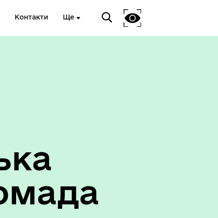
Контакти
Ще
ька
омада