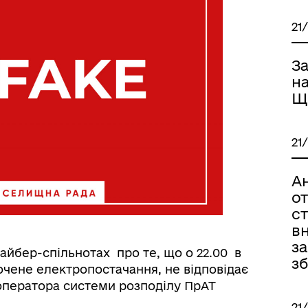
21
З
н
Щ
21
А
о
ст
вн
з
айбер-спільнотах про те, що о 22.00 в
з
ючене електропостачання, не відповідає
 оператора системи розподілу ПрАТ
21