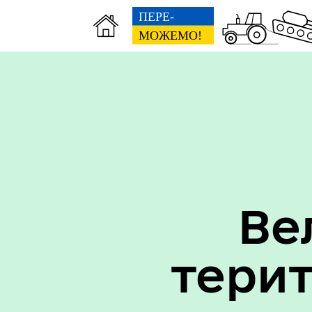
Вак
Туризм
уст
Ве
тери