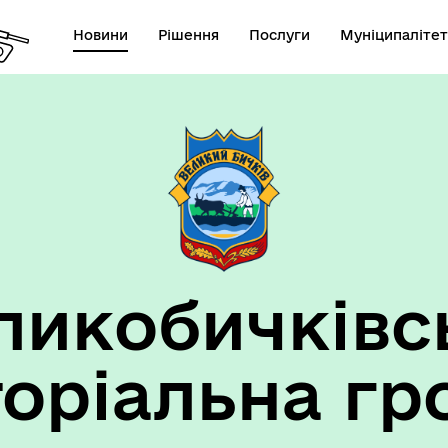
Новини
Рішення
Послуги
Муніципалітет
ансії підприємств та
анов Великобичківської ТГ
ликобичківс
торіальна гр