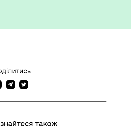
оділитись
ізнайтеся також