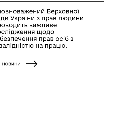
повноважений Верховної
ади України з прав людини
роводить важливе
ослідження щодо
безпечення прав осіб з
валідністю на працю.
і новини