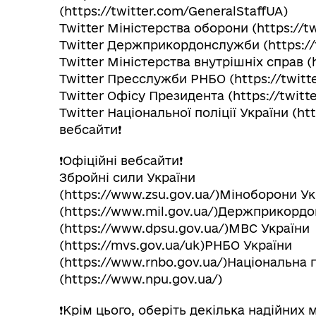
(https://twitter.com/GeneralStaffUA)
Twitter Міністерства оборони (https://t
Twitter Держприкордонслужби (https://
Twitter Міністерства внутрішніх справ (
Twitter Пресслужби РНБО (https://twitt
Twitter Офісу Президента (https://twitt
Twitter Національної поліції України (ht
вебсайти❗️
❗️Офіційні вебсайти❗️
Збройні сили України
(https://www.zsu.gov.ua/)Міноборони Ук
(https://www.mil.gov.ua/)Держприкорд
(https://www.dpsu.gov.ua/)МВС України
(https://mvs.gov.ua/uk)РНБО України
(https://www.rnbo.gov.ua/)Національна п
(https://www.npu.gov.ua/)
❗️Крім цього, оберіть декілька надійних 