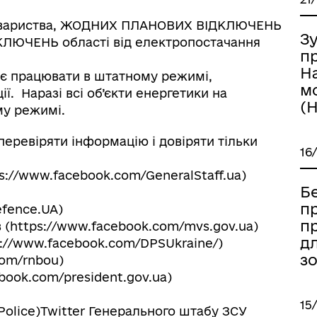
ї товариства, ЖОДНИХ ПЛАНОВИХ ВІДКЛЮЧЕНЬ
Зу
ЛЮЧЕНЬ області від електропостачання
п
Н
є працювати в штатному режимі,
м
ї. Наразі всі об’єкти енергетики на
(
му режимі.
еревіряти інформацію і довіряти тільки
16
s://www.facebook.com/GeneralStaff.ua)
Б
пр
efence.UA)
п
в (https://www.facebook.com/mvs.gov.ua)
д
://www.facebook.com/DPSUkraine/)
зо
com/rnbou)
book.com/president.gov.ua)
15
Police)Twitter Генерального штабу ЗСУ