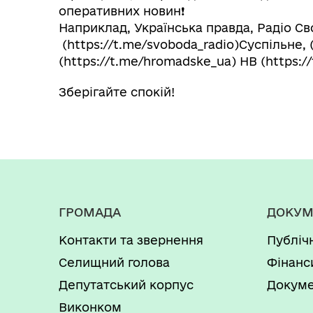
оперативних новин❗️
Наприклад, Українська правда, Радіо Св
(https://t.me/svoboda_radio)Суспільне, 
(https://t.me/hromadske_ua) НВ (https:
Зберігайте спокій!
ГРОМАДА
ДОКУМ
Контакти та звернення
Публіч
Селищний голова
Фінанс
Депутатський корпус
Докуме
Виконком