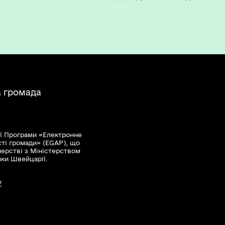
а громада
ї Програми «Електронне
сті громади» (EGAP), що
нерстві з Міністерством
мки Швейцарії.
?