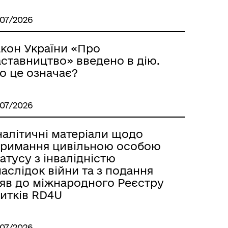
/07/2026
акон України «Про
аставництво» введено в дію.
о це означає?
/07/2026
налітичні матеріали щодо
тримання цивільною особою
атусу з інвалідністю
аслідок війни та з подання
аяв до міжнародного Реєстру
битків RD4U
/07/2026