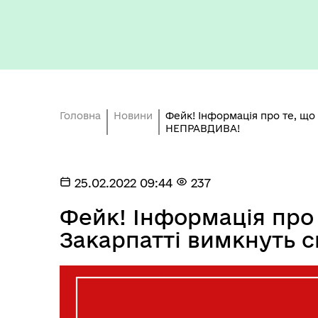
Бюджет громади
Головна
Новини
Фейк! Інформація про те, що 
НЕПРАВДИВА!
25.02.2022 09:44
237
Фейк! Інформація про т
Герої не вмирають
Закарпатті вимкнуть 