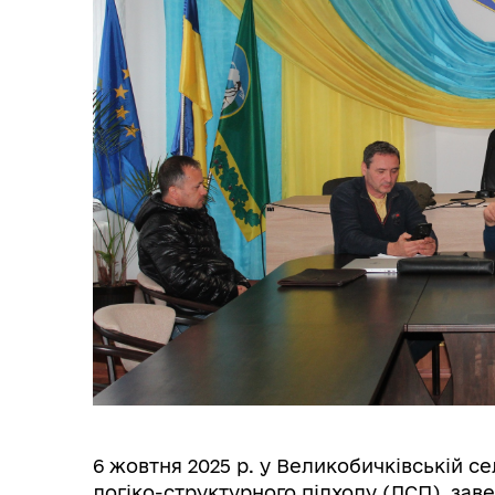
6 жовтня 2025 р. у Великобичківській се
логіко-структурного підходу (ЛСП), зав