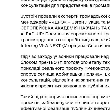
консультацій для представників громад
Зустріч провели експерти громадської о
менеджерів «ЯДРО» – Євген Лукша та 
ЄВРОПЕЙСЬКА АКАДЕМІЯ НАВЧАНЬ ТА СЕ
«LEAD-UP: Посилення спроможності гро
транскордонного співробітництва», яки
Interreg VI-A NEXT (Угорщина–Словаччин
Під час заходу учасники працювали над
блоком пре-ТЕО (підготовчого етапу те
прикладі реального проєкту «Реконстру
споруд селища Кобилецька Поляна». Ек
консультацій, відповіли на запитання та
якісних проєктних заявок для публічних
Такий підхід сприяє посиленню спромож
проєктів, забезпечуючи не лише теорети
ефективної реалізації публічних інвести