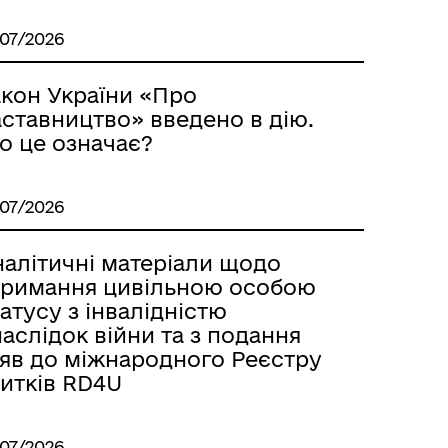
/07/2026
акон України «Про
аставництво» введено в дію.
о це означає?
/07/2026
налітичні матеріали щодо
тримання цивільною особою
атусу з інвалідністю
аслідок війни та з подання
аяв до міжнародного Реєстру
битків RD4U
/07/2026