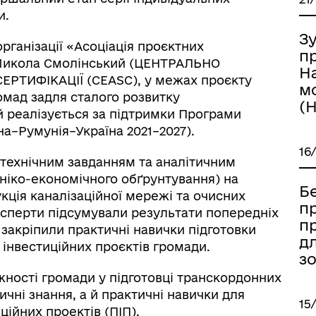
и.
Зу
рганізації «Асоціація проєктних
п
Микола Смолінський (ЦЕНТРАЛЬНО
Н
РТИФІКАЦІЇ (CEASC), у межах проєкту
м
мад задля сталого розвитку
(
й реалізується за підтримки Програми
а–Румунія–Україна 2021–2027).
16
 технічним завданням та аналітичним
хніко-економічного обґрунтування) на
Б
кція каналізаційної мережі та очисних
пр
сперти підсумували результати попередніх
п
 закріпили практичні навички підготовки
д
 інвестиційних проєктів громади.
зо
ності громади у підготовці транскордонних
чні знання, а й практичні навички для
15
ційних проектів (ПІП).