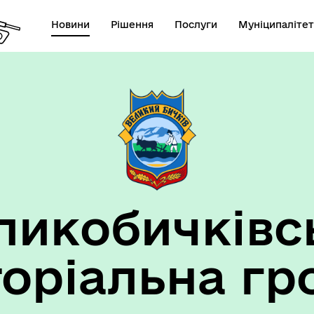
Новини
Рішення
Послуги
Муніципалітет
ансії підприємств та
анов Великобичківської ТГ
ликобичківс
торіальна гр