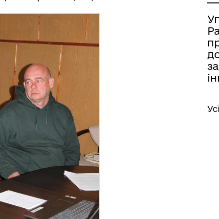
У
Р
п
д
за
ін
Ус