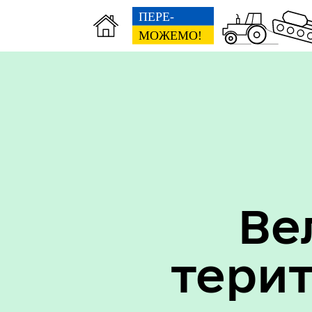
Вак
Туризм
уст
Ве
тери