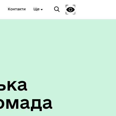
Контакти
Ще
ька
омада