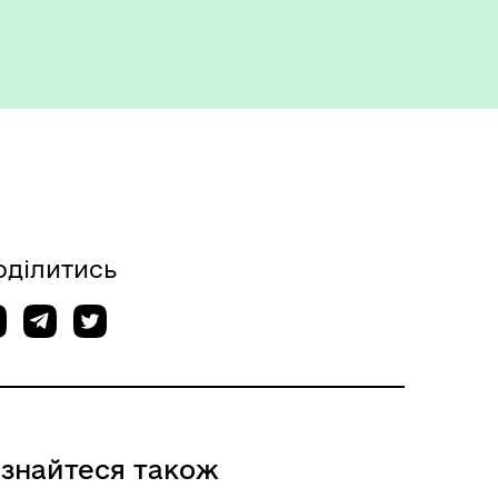
оділитись
ізнайтеся також