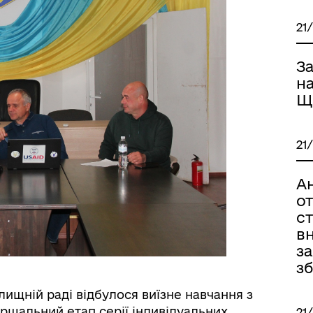
21
З
н
Щ
21
А
о
ст
вн
з
з
лищній раді відбулося виїзне навчання з
ершальний етап серії індивідуальних
21