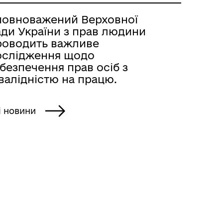
повноважений Верховної
ади України з прав людини
роводить важливе
ослідження щодо
безпечення прав осіб з
валідністю на працю.
і новини