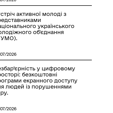
стріч активної молоді з
редставниками
аціонального українського
олодіжного об'єднання
НУМО).
/07/2026
езбар’єрність у цифровому
осторі: безкоштовні
рограми екранного доступу
ля людей із порушеннями
ру.
/07/2026