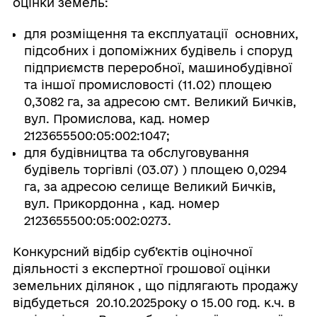
оцінки земель:
для розміщення та експлуатації основних,
підсобних і допоміжних будівель і споруд
підприємств переробної, машинобудівної
та іншої промисловості (11.02) площею
0,3082 га, за адресою смт. Великий Бичків,
вул. Промислова, кад. номер
2123655500:05:002:1047;
для будівництва та обслуговування
будівель торгівлі (03.07) ) площею 0,0294
га, за адресою селище Великий Бичків,
вул. Прикордонна , кад. номер
2123655500:05:002:0273.
Конкурсний відбір суб’єктів оціночної
діяльності з експертної грошової оцінки
земельних ділянок , що підлягають продажу
відбудеться 20.10.2025року о 15.00 год. к.ч. в