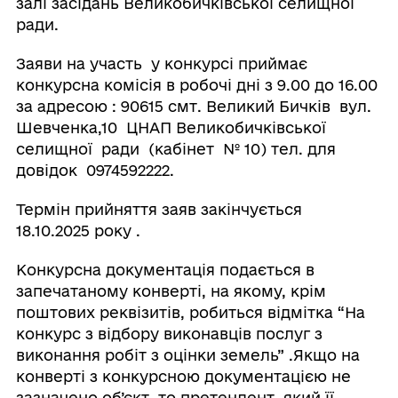
залі засідань Великобичківської селищної
ради.
Заяви на участь у конкурсі приймає
конкурсна комісія в робочі дні з 9.00 до 16.00
за адресою : 90615 смт. Великий Бичків вул.
Шевченка,10 ЦНАП Великобичківської
селищної ради (кабінет № 10) тел. для
довідок 0974592222.
Термін прийняття заяв закінчується
18.10.2025 року .
Конкурсна документація подається в
запечатаному конверті, на якому, крім
поштових реквізитів, робиться відмітка “На
конкурс з відбору виконавців послуг з
виконання робіт з оцінки земель” .Якщо на
конверті з конкурсною документацією не
зазначено об’єкт, то претендент, який її