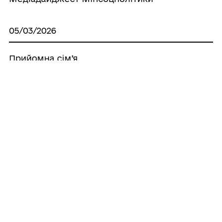
05/03/2026
Прийомна сім’я
03/03/2026
Опікуни та піклувальники
02/03/2026
Дитячий будинок сімейного типу.
Усі новини