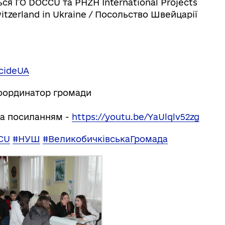
ся ГО DOCCU та PHZH International Projects
itzerland in Ukraine / Посольство Швейцарії
cideUA
координатор громади
за посиланням -
https://youtu.be/YaUlqlv52zg
CU
#НУШ
#ВеликобичківськаГромада