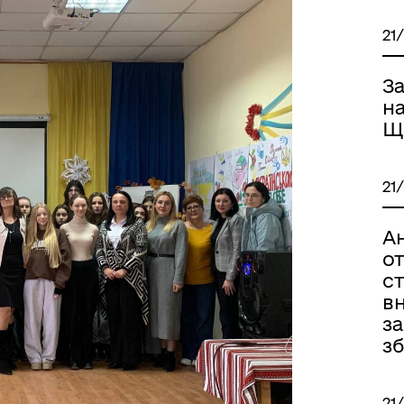
21
З
н
Щ
21
А
о
ст
вн
з
з
21