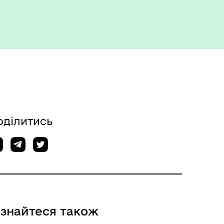
оділитись
ізнайтеся також