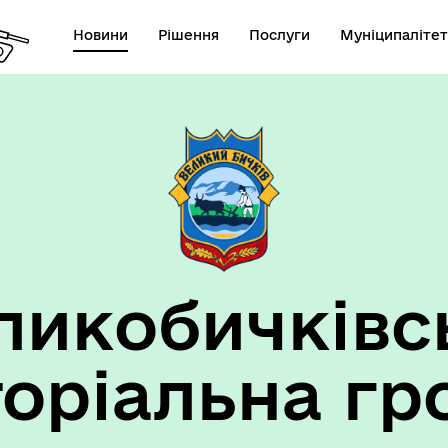
Новини
Рішення
Послуги
Муніципалітет
ансії підприємств та
анов Великобичківської ТГ
ликобичківс
торіальна гр