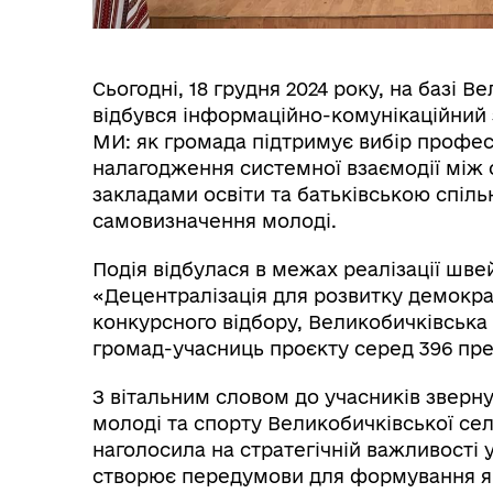
Сьогодні, 18 грудня 2024 року, на базі В
відбувся інформаційно-комунікаційний 
МИ: як громада підтримує вибір професі
налагодження системної взаємодії між
закладами освіти та батьківською спіл
самовизначення молоді.
Подія відбулася в межах реалізації шв
«Децентралізація для розвитку демокра
конкурсного відбору, Великобичківська
громад-учасниць проєкту серед 396 прет
З вітальним словом до учасників зверну
молоді та спорту Великобичківської сели
наголосила на стратегічній важливості 
створює передумови для формування як