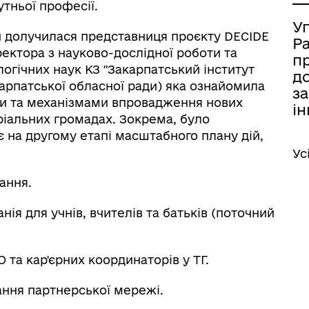
тньої професії.
У
 долучилася представниця проєкту DECIDE
Р
ектора з науково-дослідної роботи та
п
логічних наук КЗ "Закарпатський інститут
д
карпатської обласної ради) яка ознайомила
за
тиви та механізмами впровадження нових
ін
ріальних громадах. Зокрема, було
 на другому етапі масштабного плану дій,
Ус
ання.
ія для учнів, вчителів та батьків (поточний
О та кар'єрних координаторів у ТГ.
ання партнерської мережі.