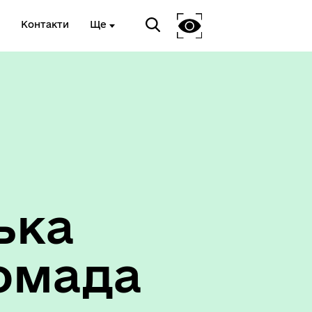
Контакти
Ще
ька
омада