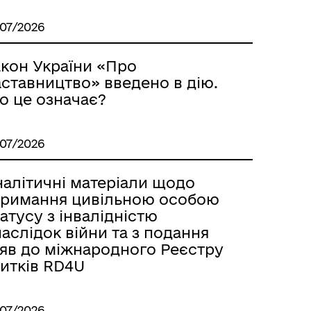
/07/2026
акон України «Про
аставництво» введено в дію.
о це означає?
/07/2026
налітичні матеріали щодо
тримання цивільною особою
атусу з інвалідністю
аслідок війни та з подання
аяв до міжнародного Реєстру
битків RD4U
/07/2026