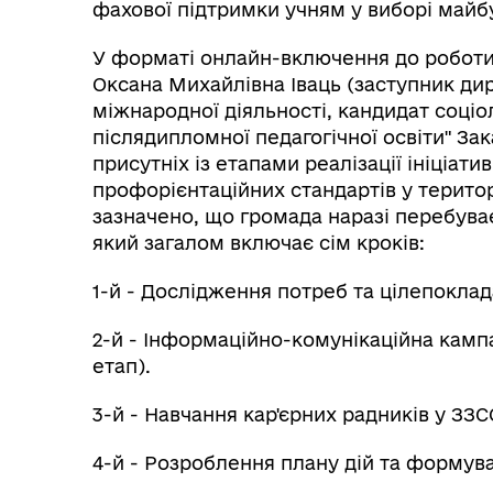
фахової підтримки учням у виборі майбу
У форматі онлайн-включення до роботи
Оксана Михайлівна Іваць (заступник дир
міжнародної діяльності, кандидат соціо
післядипломної педагогічної освіти" За
присутніх із етапами реалізації ініціа
профорієнтаційних стандартів у терито
зазначено, що громада наразі перебуває
який загалом включає сім кроків:
1-й - Дослідження потреб та цілепоклад
2-й - Інформаційно-комунікаційна кампан
етап).
3-й - Навчання кар'єрних радників у ЗЗС
4-й - Розроблення плану дій та формув