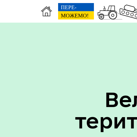
Вак
Туризм
уст
Ве
тери