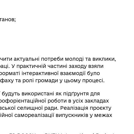
танов;
чити актуальні потреби молоді та виклики,
ці. У практичній частині заходу взяли
У форматі інтерактивної взаємодії було
фаху та ролі громади у цьому процесі.
ї будуть використані як підґрунтя для
офорієнтаційної роботи в усіх закладах
вської селищної ради. Реалізація проєкту
йної самореалізації випускників у межах