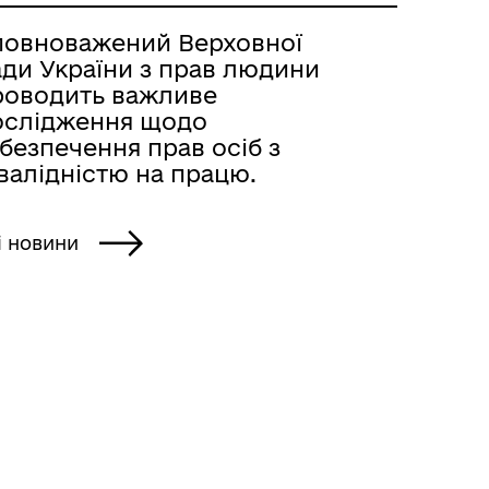
повноважений Верховної
ади України з прав людини
роводить важливе
ослідження щодо
безпечення прав осіб з
валідністю на працю.
і новини