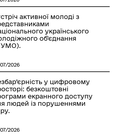
стріч активної молоді з
редставниками
аціонального українського
олодіжного об'єднання
НУМО).
/07/2026
езбар’єрність у цифровому
осторі: безкоштовні
рограми екранного доступу
ля людей із порушеннями
ру.
/07/2026