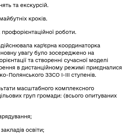
ять та екскурсій.
майбутніх кроків.
 профорієнтаційної роботи.
 здійснювала кар’єрна координаторка
сновну увагу було зосереджено на
рієнтації та створенні сучасної моделі
орення в дистанційному режимі приєдналися
о-Полянського ЗЗСО І-ІІІ ступенів.
ультати масштабного комплексного
ільових груп громади: (всього опитуваних
врядування;
 закладів освіти;