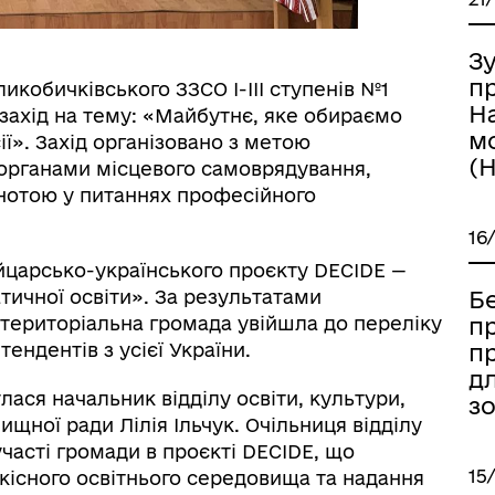
Зу
п
еликобичківського ЗЗСО І-ІІІ ступенів №1
Н
захід на тему: «Майбутнє, яке обираємо
м
ї». Захід організовано з метою
(
 органами місцевого самоврядування,
ьнотою у питаннях професійного
16
ейцарсько-українського проєкту DECIDE —
тичної освіти». За результатами
Б
 територіальна громада увійшла до переліку
пр
ендентів з усієї України.
п
д
лася начальник відділу освіти, культури,
зо
щної ради Лілія Ільчук. Очільниця відділу
участі громади в проєкті DECIDE, що
15
існого освітнього середовища та надання