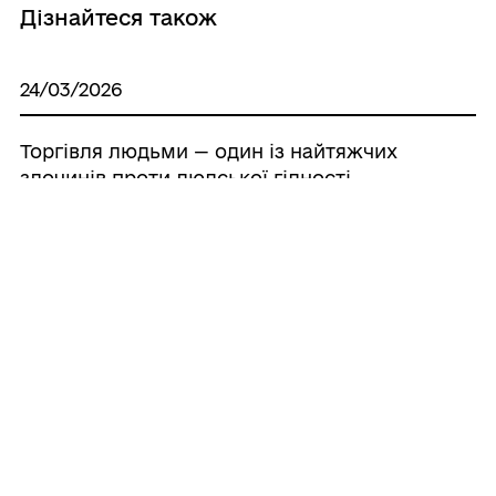
Дізнайтеся також
24/03/2026
Торгівля людьми — один із найтяжчих
злочинів проти людської гідності.
24/03/2026
Медіадайджест Мінсоцполітики
05/03/2026
Прийомна сім’я