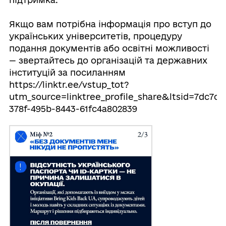
Якщо вам потрібна інформація про вступ до
українських університетів, процедуру
подання документів або освітні можливості
— звертайтесь до організацій та державних
інституцій за посиланням
https://linktr.ee/vstup_tot?
utm_source=linktree_profile_share&ltsid=7dc7c8
378f-495b-8443-61fc4a802839