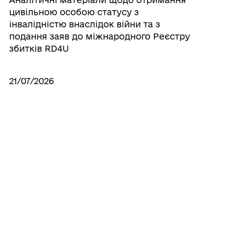
цивільною особою статусу з
інвалідністю внаслідок війни та з
подання заяв до міжнародного Реєстру
збитків RD4U
21/07/2026
Зустріч активної молоді з
представниками Національного
українського молодіжного об'єднання
(НУМО).
16/07/2026
Безбар’єрність у цифровому просторі:
безкоштовні програми екранного