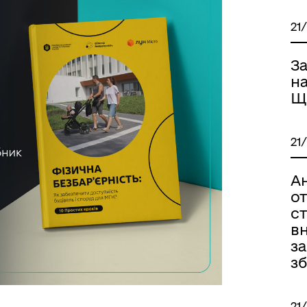
21
З
н
Щ
21
А
о
ст
вн
з
з
21