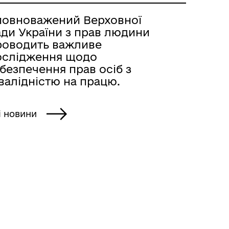
повноважений Верховної
ади України з прав людини
роводить важливе
ослідження щодо
безпечення прав осіб з
валідністю на працю.
і новини