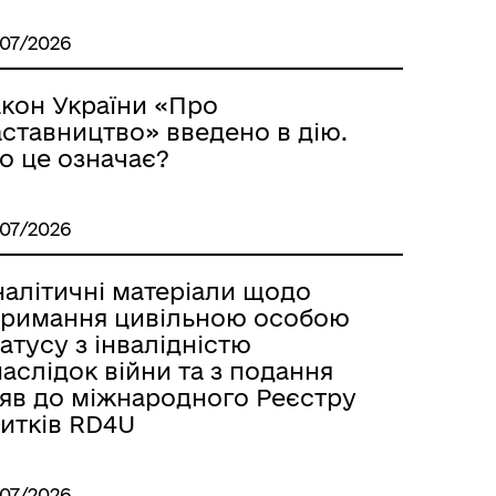
/07/2026
акон України «Про
аставництво» введено в дію.
о це означає?
/07/2026
налітичні матеріали щодо
тримання цивільною особою
атусу з інвалідністю
аслідок війни та з подання
аяв до міжнародного Реєстру
битків RD4U
/07/2026