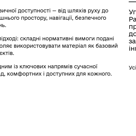
ичної доступності — від шляхів руху до
У
ішнього простору, навігації, безпечного
Р
нь.
п
д
підході: складні нормативні вимоги подані
за
оляє використовувати матеріал як базовий
ін
єктів.
дним із ключових напрямів сучасної
Ус
д, комфортних і доступних для кожного.