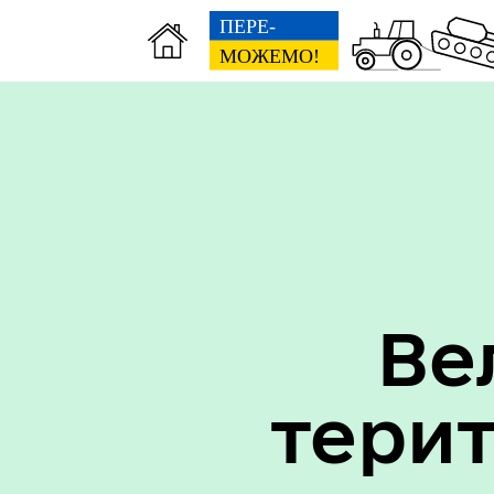
Вак
Туризм
уст
Ве
тери