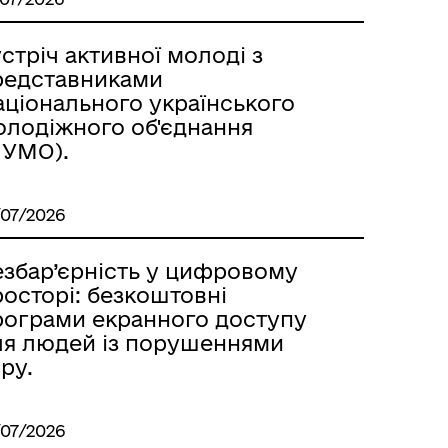
стріч активної молоді з
редставниками
аціонального українського
олодіжного об'єднання
НУМО).
/07/2026
езбар’єрність у цифровому
осторі: безкоштовні
рограми екранного доступу
ля людей із порушеннями
ру.
/07/2026