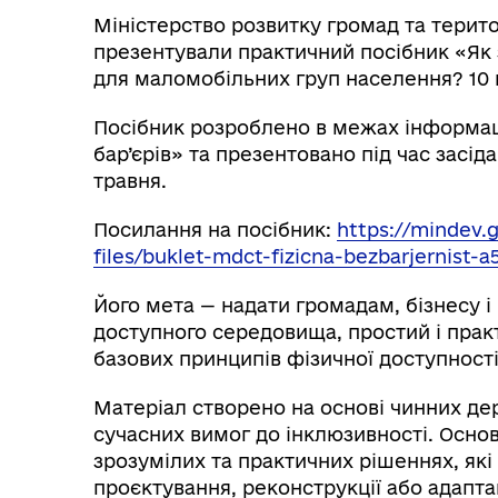
Міністерство розвитку громад та терито
презентували практичний посібник «Як 
для маломобільних груп населення? 10 
Посібник розроблено в межах інформац
бар’єрів» та презентовано під час засід
травня.
Посилання на посібник:
https://mindev.g
files/buklet-mdct-fizicna-bezbarjernist-a
Його мета — надати громадам, бізнесу 
доступного середовища, простий і пра
базових принципів фізичної доступності
Матеріал створено на основі чинних де
сучасних вимог до інклюзивності. Осно
зрозумілих та практичних рішеннях, які
проєктування, реконструкції або адаптац