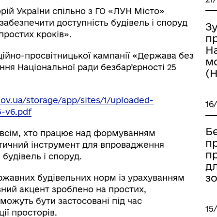
рій України спільно з ГО «ЛУН Місто»
забезпечити доступність будівель і споруд
Зу
простих кроків».
п
Н
ійно-просвітницької кампанії «Держава без
м
ання Національної ради безбар’єрності 25
(
ov.ua/storage/app/sites/1/uploaded-
16
5-v6.pdf
Б
і всім, хто працює над формуванням
пр
ктичний інструмент для впровадження
п
 будівель і споруд.
д
зо
ржавних будівельних норм із урахуванням
вний акцент зроблено на простих,
 можуть бути застосовані під час
15
ії просторів.