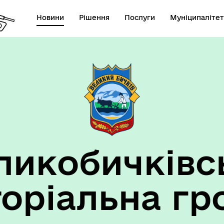
Новини
Рішення
Послуги
Муніципалітет
ансії підприємств та
анов Великобичківської ТГ
ликобичківс
торіальна гр