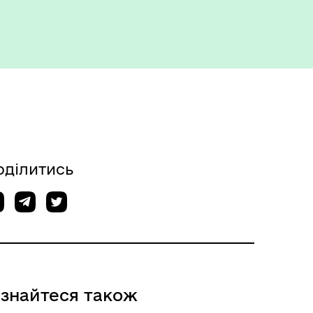
оділитись
ізнайтеся також