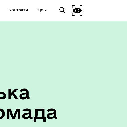
Контакти
Ще
ька
омада