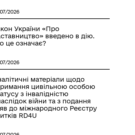
/07/2026
акон України «Про
аставництво» введено в дію.
о це означає?
/07/2026
налітичні матеріали щодо
тримання цивільною особою
атусу з інвалідністю
аслідок війни та з подання
аяв до міжнародного Реєстру
битків RD4U
/07/2026