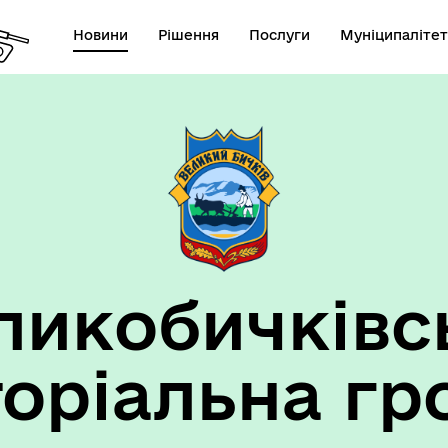
Новини
Рішення
Послуги
Муніципалітет
ансії підприємств та
анов Великобичківської ТГ
ликобичківс
торіальна гр