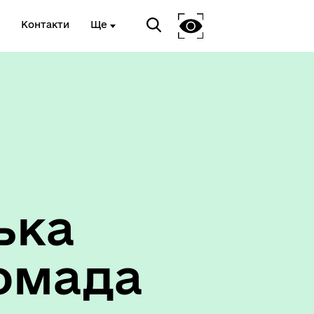
Контакти
Ще
ька
омада