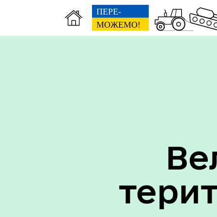
Вак
Туризм
уст
Ве
тери