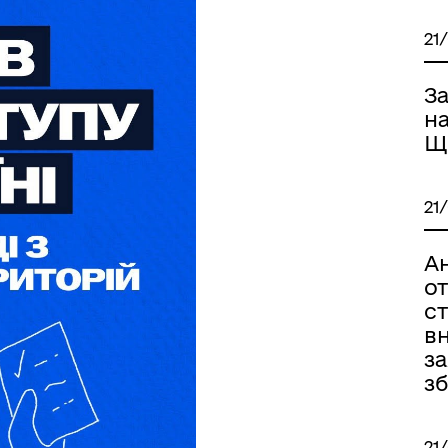
21
З
н
Щ
21
А
о
ст
вн
з
з
21