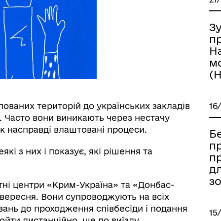
Зу
п
Н
м
(
пованих територій до українських закладів
16
. Часто вони виникають через нестачу
як насправді влаштовані процеси.
Б
пр
кі з них і показує, які рішення та
п
д
зо
тні центри «Крим-Україна» та «Донбас-
0 вересня. Вони супроводжують на всіх
вань до проходження співбесіди і подання
15
йти дистанційно, ще до виїзду.