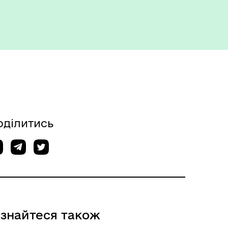
оділитись
ізнайтеся також