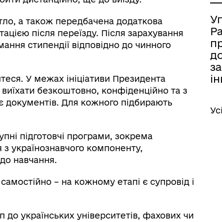
У
тло, а також передбачена додаткова
Р
ацією після переїзду. Після зарахування
п
ання стипендії відповідно до чинного
д
за
ін
йтеся. У межах ініціативи Президента
 виїхати безкоштовно, конфіденційно та з
є документів. Для кожного підбирають
Ус
упні підготовчі програми, зокрема
я з українознавчого компоненту,
 до навчання.
самостійно – на кожному етапі є супровід і
 до українських університетів, фахових чи