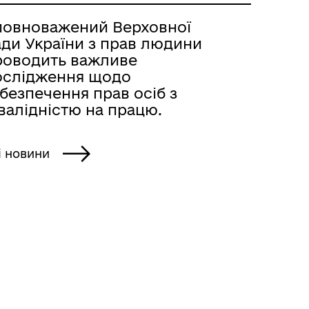
повноважений Верховної
ади України з прав людини
роводить важливе
ослідження щодо
безпечення прав осіб з
валідністю на працю.
і новини