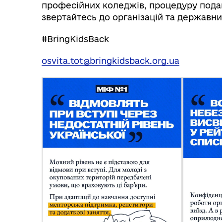
професійних коледжів, процедуру подан
звертайтесь до організацій та державних
#BringKidsBack
osvita.tot@bringkidsback.org.ua