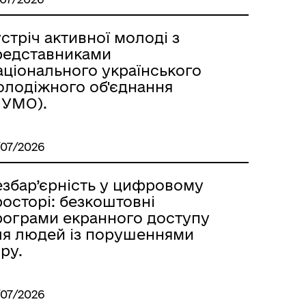
стріч активної молоді з
редставниками
аціонального українського
олодіжного об'єднання
НУМО).
/07/2026
езбар’єрність у цифровому
осторі: безкоштовні
рограми екранного доступу
ля людей із порушеннями
ру.
/07/2026