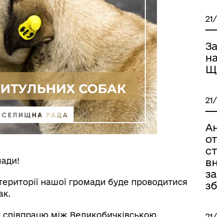
21
З
н
Щ
21
А
о
ст
мади!
вн
з
 території нашої громади буде проводитися
з
ак.
 співпрацю між Великобичківською
21