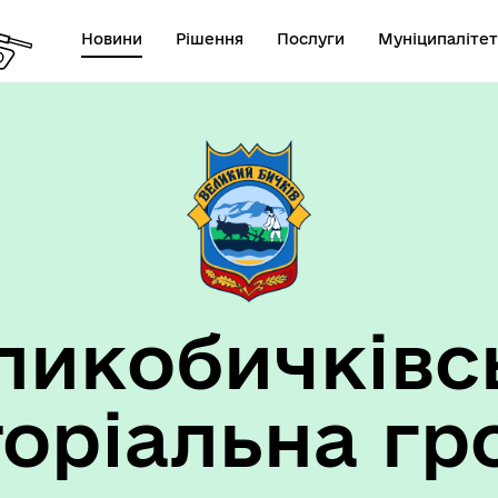
Новини
Рішення
Послуги
Муніципалітет
ансії підприємств та
анов Великобичківської ТГ
ликобичківс
торіальна гр