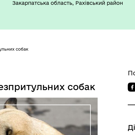
Закарпатська область, Рахівський район
ульних собак
П
безпритульних собак
Д