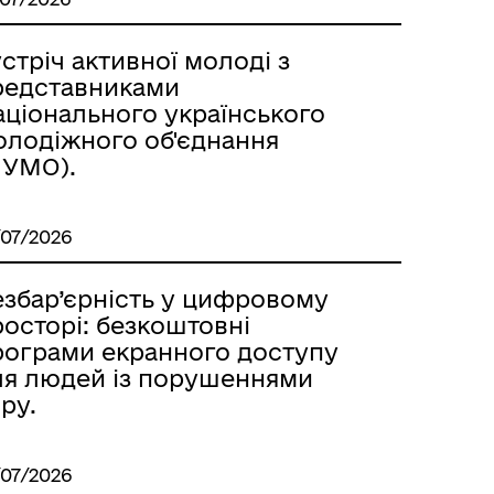
стріч активної молоді з
редставниками
аціонального українського
олодіжного об'єднання
НУМО).
/07/2026
езбар’єрність у цифровому
осторі: безкоштовні
рограми екранного доступу
ля людей із порушеннями
ру.
/07/2026