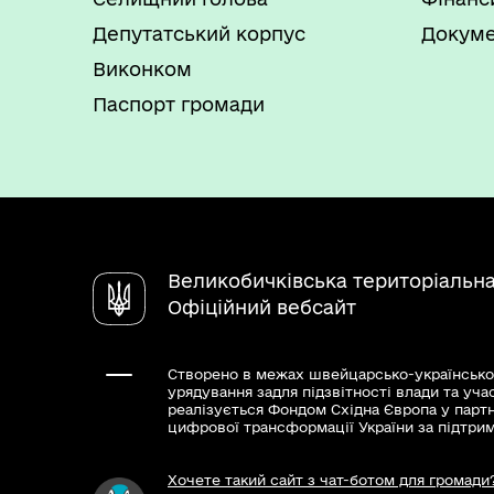
Депутатський корпус
Докуме
Виконком
Паспорт громади
Великобичківська територіальн
Офіційний вебсайт
Створено в межах швейцарсько-українсько
урядування задля підзвітності влади та уча
реалізується Фондом Східна Європа у парт
цифрової трансформації України за підтри
Хочете такий сайт з чат-ботом для громади