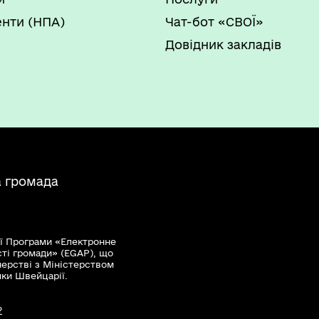
нти (НПА)
Чат-бот «СВОЇ»
Довідник закладів
а громада
ї Програми «Електронне
сті громади» (EGAP), що
нерстві з Міністерством
мки Швейцарії.
?