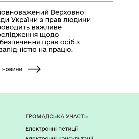
повноважений Верховної
ади України з прав людини
роводить важливе
ослідження щодо
безпечення прав осіб з
валідністю на працю.
і новини
ГРОМАДСЬКА УЧАСТЬ
Електронні петиції
Електронні консультації