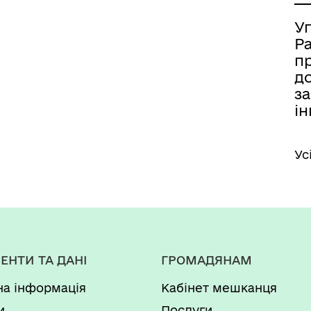
У
Р
п
д
за
ін
Ус
ЕНТИ ТА ДАНІ
ГРОМАДЯНАМ
на інформація
Кабінет мешканця
и
Послуги