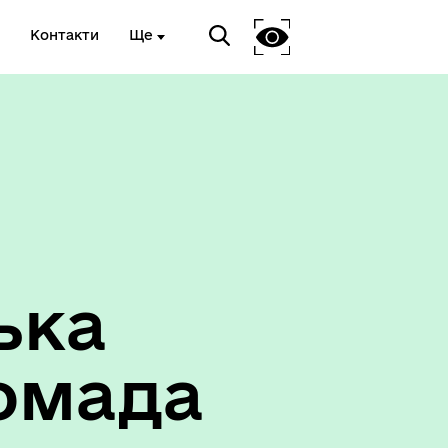
Контакти
Ще
ька
омада