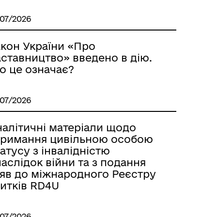
/07/2026
акон України «Про
аставництво» введено в дію.
о це означає?
/07/2026
налітичні матеріали щодо
тримання цивільною особою
атусу з інвалідністю
аслідок війни та з подання
аяв до міжнародного Реєстру
битків RD4U
/07/2026