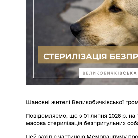
Шановні жителі Великобичківської гро
Повідомляємо, що з 01 липня 2026 р. на
масова стерилізація безпритульних соб
Цей захід є частиною Меморандуму про