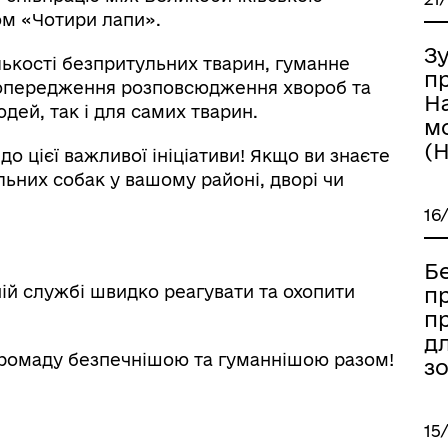
м «Чотири лапи».
Зу
лькості безпритульних тварин, гуманне
п
попередження розповсюдження хвороб та
Н
ей, так і для самих тварин.
м
(
о цієї важливої ініціативи! Якщо ви знаєте
ьних собак у вашому районі, дворі чи
16
Б
ій службі швидко реагувати та охопити
пр
п
д
ромаду безпечнішою та гуманнішою разом!
зо
15