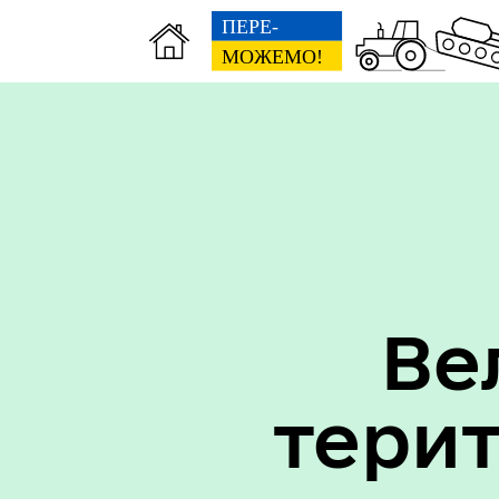
Вак
Туризм
уст
Ве
тери
Бюджет громади