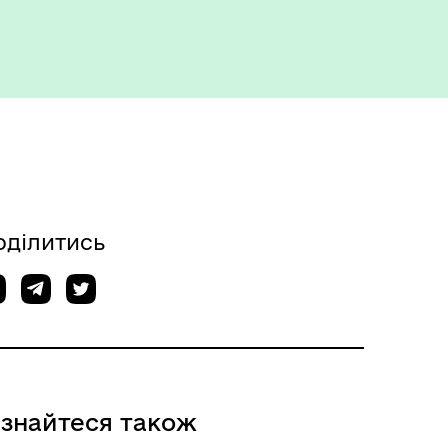
оділитись
ізнайтеся також