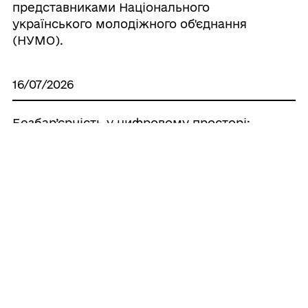
представниками Національного
українського молодіжного об'єднання
(НУМО).
16/07/2026
Безбар’єрність у цифровому просторі:
безкоштовні програми екранного
доступу для людей із порушеннями
зору.
15/07/2026
Уповноважений Верховної Ради України
з прав людини проводить важливе
дослідження щодо забезпечення прав
осіб з інвалідністю на працю.