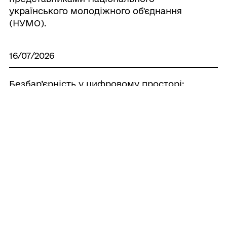
українського молодіжного об'єднання
(НУМО).
16/07/2026
Безбар’єрність у цифровому просторі:
безкоштовні програми екранного
доступу для людей із порушеннями
зору.
15/07/2026
Уповноважений Верховної Ради України
з прав людини проводить важливе
дослідження щодо забезпечення прав
осіб з інвалідністю на працю.